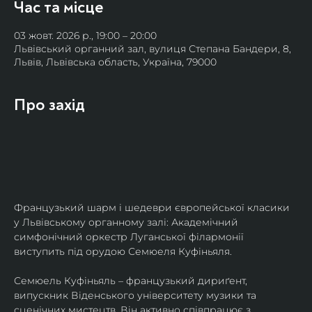
Час та місце
03 жовт. 2026 р., 19:00 – 20:00
Львівський органний зал, вулиця Степана Бандери, 8,
Львів, Львівська область, Україна, 79000
Про захід
Французький шарм і шедеври європейської класики 
у Львівському органному залі: Академічний 
симфонічний оркестр Луганської філармонії 
виступить під орудою Семюеля Куфіньяля.
Семюель Куфіньяль – французький дириґент, 
випускник Віденського університету музики та 
сценічних мистецтв. Він активно співпрацює з 