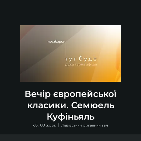
Вечір європейської
класики. Семюель
Куфіньяль
сб, 03 жовт.
  |  
Львівський органний зал