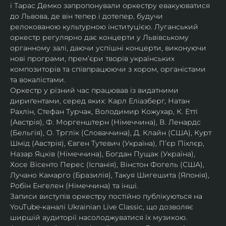
і Тарас Демко запропонували оркестру евакуюватися 
до Львова, де він тепер і дотепер, будучи 
релокованою культурною інституцією. Луганський 
оркестр регулярно дає концерти у Львівському 
органному залі, даючи успішні концерти, виконуючи 
нові програми, прем’єри творів українських 
композиторів та співпрацюючи з хором, органістами 
та вокалістами.
Оркестр у різний час працював із видатними 
дириґентами, серед яких: Карл Еліазберг, Натан 
Рахлін, Стефан Турчак, Володимир Кожухар, К. Етті 
(Австрія), Ф. Моргенштерн (Німеччина), В. Ленардс 
(Бельгія), О. Трглік (Словаччина), Д. Клайн (США), Курт 
Шмід (Австрія), Євген Тутевич (Україна), П’єр Піхлєр, 
Назар Яцків (Німеччина), Богдан Пущак (Україна), 
Хосе Вісенто Перес (Іспанія), Вінстон Фогель (США), 
Лучано Камарго (Бразилія), Такуя Шигешита (Японія), 
Робін Енгелен (Німеччина) та інші.
Записи виступів оркестру постійно публікуються на 
YouTube-каналі Ukrainian Live Classic, що дозволяє 
ширшій аудиторії насолоджуватися їх музикою​.