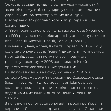
Оркестр завжди приділяв велику увагу українській 
академічній музиці, популяризуючи твори видатних 
українських композиторів, таких як Андрій 
Штогаренко, Мирослав Скорик, Ігор Карабиць та 
багато інших.
У 1990-ті роки оркестр успішно гастролював Україною, 
а з 1999 року розпочав міжнародні турне, виступаючи в 
Італії, Іспанії, Австрії, Швеції, Бельгії, Франції, 
Німеччині, Данії, Японії, Китаї та Норвегії. У 2002 році 
колектив очолив австрійський диригент і композитор 
Курт Шмід, завдяки якому почався новий етап 
розвитку оркестру. У 2006 році симфонічний 
оркестр отримав звання "Академічний".
Після початку війни на сході України у 2014 році 
оркестр був змушений переїхати до Сєвєродонецька. 
Завдяки зусиллям директора Ігоря Шаповалова 
колектив швидко відродився, відновив співпрацю з 
видатними митцями й диригентами України та 
Європи.
З початком повномасштабної війни росії про України 
керівники Львівського органного залу Іван Остапович 