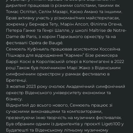
дириґент працював із різними солістами, такими як 
Томас Оспітал, Селім Мазарі, Каоко Амано та іншими. 
Брав активну участь у різноманітних майстеркласах, 
зокрема у Бернара Тету, Марін Алсоп, Філіппа Огена, 
Петера Ганке та Генрі Шалле, у школі Maîtrise de Notre-
Dame de Paris, з хором Паризького оркестру та на 
фестивалі Opéra de Baugé.
Семюель Куфіньяль працював асистентом Хоссейна 
Пішкара для відродження “Кармен” Бізе режисера 
Баррі Коскі в Королівській опері в Копенгагені в 2022 
році.Також був помічником Марі Жако з Віденським 
симфонічним оркестром у рамках фестивалю в 
Брегенці. 
З жовтня 2023 року очолює Академічний симфонічний 
оркестр Віденського університету економіки та 
бізнесу.
Відкритий до всього нового, Семюель працює зі 
сучасними виконавцями та композиторами, 
презентуючи їхню творчість на музичних фестивалях. 
Був обраним одним із дириґентів у проєкті Ligeti100 у 
Будапешті та Віденському літньому музичному 