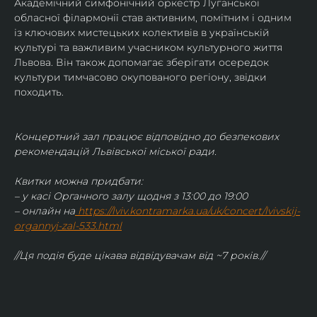
Академічний симфонічний оркестр Луганської 
обласної філармонії став активним, помітним і одним 
із ключових мистецьких колективів в українській 
культурі та важливим учасником культурного життя 
Львова. Він також допомагає зберігати осередок 
культури тимчасово окупованого регіону, звідки 
походить.
Концертний зал працює відповідно до безпекових 
рекомендацій Львівської міської ради.
Квитки можна придбати:
– у касі Органного залу щодня з 13:00 до 19:00
– онлайн на
https://lviv.kontramarka.ua/uk/concert/lvivskij-
organnyj-zal-533.html
//Ця подія буде цікава відвідувачам від ~7 років.//