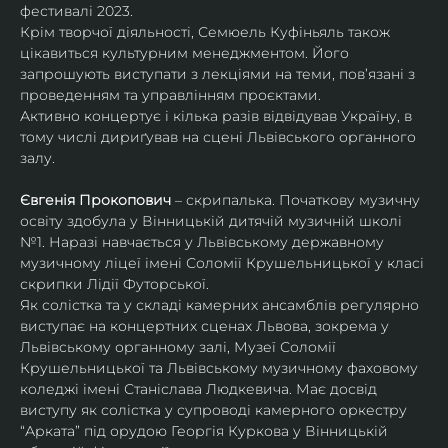
фестивалі 2023.
Крім творчої діяльності, Семюель Куфіньяль також 
цікавиться культурним менеджментом. Його 
запрошують виступати з лекціями на теми, пов’язані з 
проведенням та управлінням проєктами.
Активно концертує і кілька разів відвідував Україну, в 
тому числі дириґував на сцені Львівського органного 
залу. 
Євгенія Прокопович
 – скрипалька. Початкову музичну 
освіту здобула у Вінницькій дитячій музичній школі 
№1. Наразі навчається у Львівському державному 
музичному ліцеї імені Соломії Крушельницької у класі 
скрипки Лідії Футорської.
Як солістка та у складі камерних ансамблів регулярно 
виступає на концертних сценах Львова, зокрема у 
Львівському органному залі, Музеї Соломії 
Крушельницької та Львівському музичному фаховому 
коледжі імені Станіслава Людкевича. Має досвід 
виступу як солістка у супроводі камерного оркестру 
“Арката” під орудою Георгія Куркова у Вінницькій 