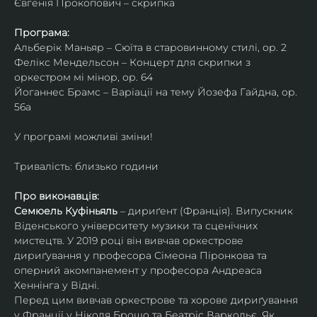
Євгенія Прокопович – скрипка
Програма:
Альберік Маньяр – Сюїта в старовинному стилі, ор. 2
Фелікс Мендельсон – Концерт для скрипки з 
оркестром мі мінор, ор. 64
Йоганнес Брамс – Варіації на тему Йозефа Гайдна, ор. 
56a
У програмі можливі зміни!
Тривалість: близько години
Про виконавців:
Семюель Куфіньяль
 – дириґент (Франція). Випускник 
Віденського університету музики та сценічних 
мистецтв. У 2019 році він вивчав оркестрове 
дириґування у професора Сімеона Піронкова та 
оперний акомпанемент у професора Андреаса 
Хеннінга у Відні.
Перед цим вивчав оркестрове та хорове дириґування 
у Франції у Ніколя Брошо та Беатріс Варкольє. Як 