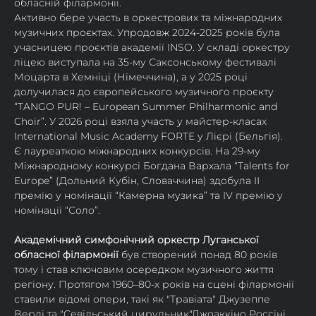
обласній філармонії.
Активно бере участь в оркестрових та міжнародних 
музичних проєктах. Упродовж 2024-2025 років була 
учасницею проєктів академії INSO. У складі оркестру 
ліцею виступала на 35-му Саксонському фестивалі 
Моцарта в Хемніці (Німеччина), а у 2025 році 
долучилася до європейського музичного проєкту 
“TANGO PUR! – European Summer Philharmonic and 
Choir”. У 2026 році взяла участь у майстер-класах 
International Music Academy FORTE у Лієрі (Бельгія).
Є лауреаткою міжнародних конкурсів. На 29-му 
Міжнародному конкурсі Богдана Вархала “Talents for 
Europe” (Дольний Кубін, Словаччина) здобула ІІ 
премію у номінації “Камерна музика” та IV премію у 
номінації “Соло”.
Академічний симфонічний оркестр Луганської 
обласної філармонії
 був створений понад 80 років 
тому і став ключовим осередком музичного життя 
регіону. Протягом 1960–80-х років на сцені філармонії 
ставили відомі опери, такі як "Травіата" Джузеппе 
Верді та "Севільський цирульник"Джоаккіно Россіні. 