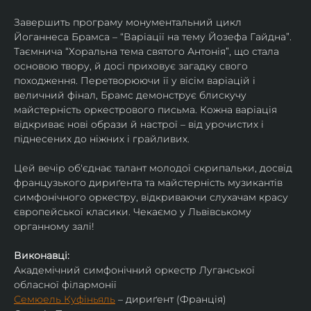
Завершить програму монументальний цикл 
Йоганнеса Брамса – “Варіації на тему Йозефа Гайдна”. 
Таємнича “Хоральна тема святого Антонія”, що стала 
основою твору, й досі приховує загадку свого 
походження. Перетворюючи її у вісім варіацій і 
величний фінал, Брамс демонструє блискучу 
майстерність оркестрового письма. Кожна варіація 
відкриває нові образи й настрої – від урочистих і 
піднесених до ніжних і грайливих. 
Цей вечір об'єднає талант молодої скрипальки, досвід 
французького дириґента та майстерність музикантів 
симфонічного оркестру, відкриваючи слухачам красу 
європейської класики. Чекаємо у Львівському 
органному залі!
Виконавці:
Академічний симфонічний оркестр Луганської 
обласної філармонії
Семюель Куфіньяль
 – дириґент (Франція)