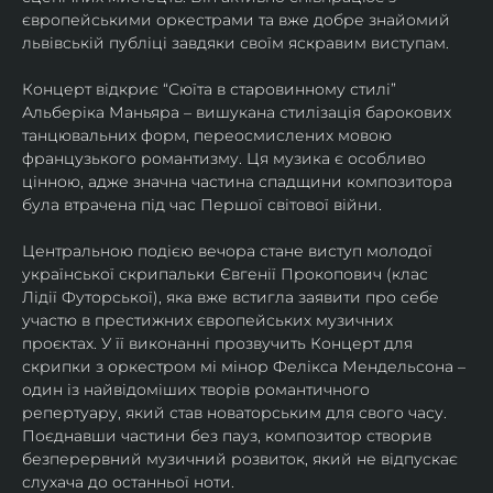
європейськими оркестрами та вже добре знайомий 
львівській публіці завдяки своїм яскравим виступам. 
Концерт відкриє “Сюїта в старовинному стилі” 
Альберіка Маньяра – вишукана стилізація барокових 
танцювальних форм, переосмислених мовою 
французького романтизму. Ця музика є особливо 
цінною, адже значна частина спадщини композитора 
була втрачена під час Першої світової війни. 
Центральною подією вечора стане виступ молодої 
української скрипальки Євгенії Прокопович (клас 
Лідії Футорської), яка вже встигла заявити про себе 
участю в престижних європейських музичних 
проєктах. У її виконанні прозвучить Концерт для 
скрипки з оркестром мі мінор Фелікса Мендельсона – 
один із найвідоміших творів романтичного 
репертуару, який став новаторським для свого часу. 
Поєднавши частини без пауз, композитор створив 
безперервний музичний розвиток, який не відпускає 
слухача до останньої ноти. 