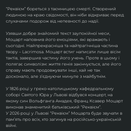
“Реквієм” бореться з таємницею смерті. Створений 
людиною на краю свідомості, він ніби відкриває перед 
слухачами подорож від непевності до надії.
Узявши добре знайомий текст заупокійної меси, 
Моцарт наповнив його емоціями, які вражають і 
сьогодні. Найпрекрасніша та найтрагічніша частина 
твору – Lacrimosa. Моцарт встиг написати лише вісім 
тактів, завершив частину його учень. Проте в цьому і 
полягає символізм: життя генія закінчується, але його 
справу мають продовжувати інші, хай не так 
досконало, але зʼєднуючи минуле з майбутнім.
У 1826 році у греко-католицькому кафедральному 
соборі Святого Юра у Львові відбувся концерт, на 
якому син Вольфганга Амадея, Франц Ксавер Моцарт 
виконав знаменитий батьківський “Реквієм”.
У 2026 році у Львові “Реквієм” Моцарта буде звучати в 
памʼять про всіх, хто загинув на російсько-українській 
війні. 