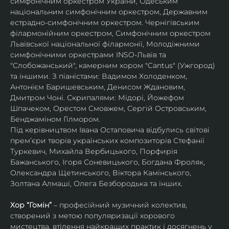
симфонічним оркестром України, Одеським 
національним симфонічним оркестром, Державним 
естрадно-симфонічним оркестром. Чернігівським 
філармонійним оркестром, Симфонічним оркестром 
Львівської національної філармонії, Молодіжними 
симфонічними оркестрами INSO-Львів та 
"Слобожанський", камерним хором "Cantus" (Ужгород) 
та іншими. З піаністами: Вадимом Холоденком, 
Антонієм Баришевським, Денисом Ждановим, 
Дмитром Чоні. Скрипалями: Мідорі, Йожефом 
Шпачеком, Орестом Смовжем, Сергій Островським, 
Бенджаміном Гілмором.
Під керівництвом Івана Остаповича відбулись світові 
прем’єри творів українських композиторів Стефанії 
Туркевич, Михайла Вербицького, Порфирія 
Бажанського, Ігоря Соневицького, Богдана Фроляк, 
Олександра Щетинського, Віктора Камінського, 
Золтана Алмаші, Олега Безбородька та інших.
Хор “Гомін” 
– професійний музичний колектив, 
створений з метою популяризації хорового 
мистецтва, втілення найкращих практик і досягнень у 