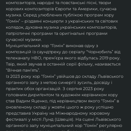
композиторів, народні та повстанські пісні, твори 
хорових композиторів Європи та Америки, сучасна 
музика. Серед улюблених публікою програм хору 
“Гомін” – різдвяні концерти з українських та світових 
колядок, духовна музика українських композиторів, 
патріотичні програми та оригінальні програми 
сучасної музики. 
Муніципальний хор “Гомін” виконав одну з 
композицій із саундтреку до серіалу “Чорнобиль” від 
телеканалу HBO, премʼєра якого відбулась 2019 року. 
Твір, який звучав в останній серії фільму, називається 
“Вічная пам’ять”.
Із 2023 року хор “Гомін” увійшов до складу Львівського 
органного залу з метою синергії зусиль, досвіду і 
практик обох організацій. З серпня 2023 року 
головним дириґентом та художнім керівником хору 
став Вадим Яценко, під керівництвом якого “Гомін” в 
оновленому складі у жовтні цього ж року успішно 
представив Україну на Міжнародному хоровому 
фестивалі у місті Лунд (Швеція). На сцені Львівського 
органного залу муніципальний хор “Гомін” регулярно 