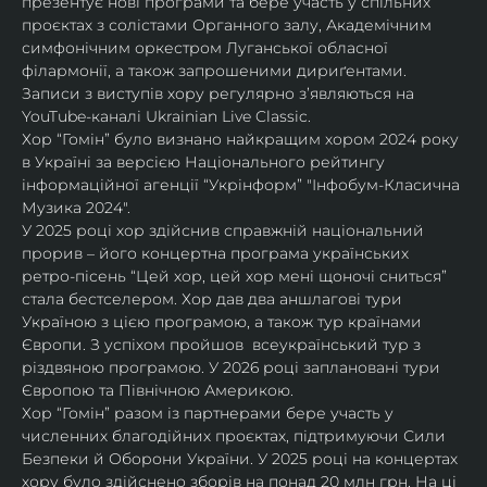
презентує нові програми та бере участь у спільних 
проєктах з солістами Органного залу, Академічним 
симфонічним оркестром Луганської обласної 
філармонії, а також запрошеними дириґентами. 
Записи з виступів хору регулярно зʼявляються на 
YouTube-каналі Ukrainian Live Classic.
Хор “Гомін” було визнано найкращим хором 2024 року 
в Україні за версією Національного рейтингу 
інформаційної агенції “Укрінформ” "Інфобум-Класична 
Музика 2024".
У 2025 році хор здійснив справжній національний 
прорив – його концертна програма українських 
ретро-пісень “Цей хор, цей хор мені щоночі сниться” 
стала бестселером. Хор дав два аншлагові тури 
Україною з цією програмою, а також тур країнами 
Європи. З успіхом пройшов  всеукраїнський тур з 
різдвяною програмою. У 2026 році заплановані тури 
Європою та Північною Америкою.
Хор “Гомін” разом із партнерами бере участь у 
численних благодійних проєктах, підтримуючи Сили 
Безпеки й Оборони України. У 2025 році на концертах 
хору було здійснено зборів на понад 20 млн грн. На ці 