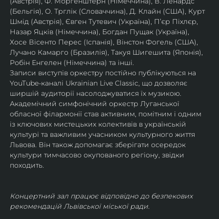
(Австрія), Ф. Моргенштерн (Німеччина), В. Ленардс 
(Бельгія), О. Трглік (Словаччина), Д. Клайн (США), Курт 
Шмід (Австрія), Євген Тутевич (Україна), П’єр Піхлєр, 
Назар Яцків (Німеччина), Богдан Пущак (Україна), 
Хосе Вісенто Перес (Іспанія), Вінстон Фогель (США), 
Лучано Камарго (Бразилія), Такуя Шигешита (Японія), 
Робін Енгелен (Німеччина) та інші.
Записи виступів оркестру постійно публікуються на 
YouTube-каналі Ukrainian Live Classic, що дозволяє 
ширшій аудиторії насолоджуватися їх музикою​.
Академічний симфонічний оркестр Луганської 
обласної філармонії став активним, помітним і одним 
із ключових мистецьких колективів в українській 
культурі та важливим учасником культурного життя 
Львова. Він також допомагає зберігати осередок 
культури тимчасово окупованого регіону, звідки 
походить.
Концертний зал працює відповідно до безпекових 
рекомендацій Львівської міської ради.