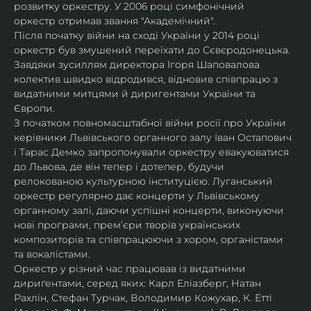
розвитку оркестру. У 2006 році симфонічний 
оркестр отримав звання "Академічний".
Після початку війни на сході України у 2014 році 
оркестр був змушений переїхати до Сєвєродонецька. 
Завдяки зусиллям директора Ігоря Шаповалова 
колектив швидко відродився, відновив співпрацю з 
видатними митцями й диригентами України та 
Європи.
З початком повномасштабної війни росії про України 
керівники Львівського органного залу Іван Остапович 
і Тарас Демко запропонували оркестру евакуюватися 
до Львова, де він тепер і дотепер, будучи 
релокованою культурною інституцією. Луганський 
оркестр регулярно дає концерти у Львівському 
органному залі, даючи успішні концерти, виконуючи 
нові програми, прем’єри творів українських 
композиторів та співпрацюючи з хором, органістами 
та вокалістами.
Оркестр у різний час працював із видатними 
дириґентами, серед яких: Карл Еліазберг, Натан 
Рахлін, Стефан Турчак, Володимир Кожухар, К. Етті 