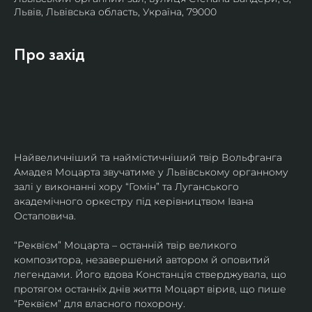
Львів, Львівська область, Україна, 79000
Про захід
Найвеличніший та наймістичніший твір Вольфганга 
Амадея Моцарта звучатиме у Львівському органному 
залі у виконанні хору “Гомін” та Луганського 
академічного оркестру під керівництвом Івана 
Остаповича.
“Реквієм” Моцарта – останній твір великого 
композитора, незавершений автором й оповитий 
легендами. Його вдова Констанція стверджувала, що 
протягом останніх днів життя Моцарт вірив, що пише 
“Реквієм” для власного похорону.