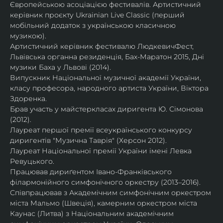
Європейською асоціацією фестивалів. Артистичний 
керівник проєкту Ukrainian Live Classic (перший 
мобільний додаток з українською класичною 
музикою).
Артистичний керівник фестивалю ЛюдкевичФест, 
Львівська органна резиденція, Бах-Маратон 2015, Дні 
музики Баха у Львові (2014).
Випускник Національної музичної академії України, 
класу професора, народного артиста України, Віктора 
Здоренка.
Брав участь у майстеркласах диригента Ю. Сімонова 
(2012).
Лауреат першої премії всеукраїнського конкурсу 
диригентів "Музична Таврія" (Херсон 2012).
Лауреат Національної премії України імені Левка 
Ревуцького.
Працював дириґентом Івано-Франківського 
філармонійного симфонічного оркестру (2013–2016).
Співпрацював з Академічним симфонічним оркестром 
міста Мальмо (Швеція), камерним оркестром міста 
Каунас (Литва) з Національним академічним 