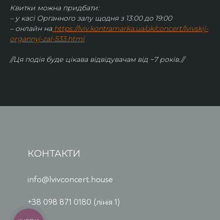
Квитки можна придбати:
– у касі Органного залу щодня з 13:00 до 19:00
– онлайн на
https://lviv.kontramarka.ua/uk/concert/lvivskij-
organnyj-zal-533.html
//Ця подія буде цікава відвідувачам від ~7 років.//
КОНТАКТИ
info@lvivconcert.house
+38 098 871 0180 (лінія 1)