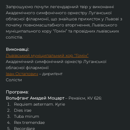
Запрошуємо почути легендарний твір у виконанні 
Академічного симфонічного оркестру Луганської 
обласної філармонії, що знайшов прихисток у Львові з 
початку повномасштабного вторгнення, Львівського 
муніципального хору “Гомін” та провідних львівських 
солістів.
Виконавці:
Львівський муніципальний хор “Гомін”
Академічний симфонічний оркестр Луганської 
обласної філармонії
Іван Остапович
 – дириґент
Солісти
Програма:
Вольфганг Амадей Моцарт
 – Реквієм, KV 626:
Requiem aeternam. Kyrie
Dies irae
Tuba mirum
Rex tremendae
Recordare