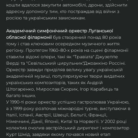
кошти вдалося закупити автомобілі, дрони, здійснити 
адре​​сну допомогу тим, хто ​​по​​страждав від війни з 
росією та українським захисникам. 
Академічний симфонічний оркестр Луганської 
обласної філармонії
 був створений понад 80 років 
тому і став ключовим осередком музичного життя 
регіону. Протягом 1960–80-х років на сцені філармонії 
ставили відомі опери, такі як "Травіата" Джузеппе 
Верді та "Севільський цирульник"Джоаккіно Россіні. 
Оркестр завжди приділяв велику увагу українській 
академічній музиці, популяризуючи твори видатних 
українських композиторів, таких як Андрій 
Штогаренко, Мирослав Скорик, Ігор Карабиць та 
багато інших.
У 1990-ті роки оркестр успішно гастролював Україною, 
а з 1999 року розпочав міжнародні турне, виступаючи в 
Італії, Іспанії, Австрії, Швеції, Бельгії, Франції, 
Німеччині, Данії, Японії, Китаї та Норвегії. У 2002 році 
колектив очолив австрійський диригент і композитор 
Курт Шмід, завдяки якому почався новий етап 