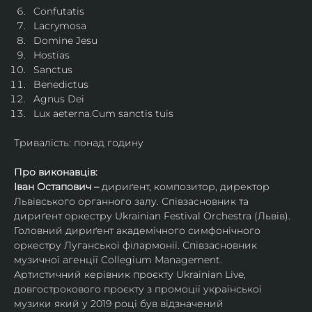
Confutatis
Lacrymosa
Domine Jesu
Hostias
Sanctus
Benedictus
Agnus Dei
Lux aeterna.Cum sanctis tuis
Тривалість: понад годину
Про виконавців:
Іван Остапович – 
дириґент, композитор, директор 
Львівського органного залу. Співзасновник та 
дириґент оркестру Ukrainian Festival Orchestra (Львів). 
Головний дириґент академічного симфонічного 
оркестру Луганської філармонії. Співзасновник 
музичної агенції Collegium Management.
Артистичний керівник проєкту Ukrainian Live, 
довгострокового проєкту з промоції української 
музики який у 2019 році був відзначений 