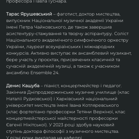
професора Павла Гуснара.
Тарас Ярушевський
 – фаготист, доктор мистецтва, 
випускник Національної музичної академії України 
імені Петра Чайковського, де також завершив 
асистентуру-стажування та творчу аспірантуру. Соліст 
Національного академічного симфонічного оркестру 
України, лауреат всеукраїнських і міжнародних 
конкурсів. Активно виступає як ансамблевий музикант, 
бере участь у проєктах, присвячених класичній та 
сучасній академічній музиці, а також є учасником 
ансамблю Ensemble 24.
Денис Кашуба
 – піаніст, концертмейстер і педагог. 
Закінчив Дніпродзержинське музичне училище (клас 
Наталії Рудковської) і Харківський національний 
університет мистецтв імені Івана Котляревського 
(клас фортепіано професорки Тетяни Веркіної, клас 
концертмейстерської майстерності професорки 
Євгенії Нікітської). У 2023 році здобув науковий 
ступінь доктора філософії з музичного мистецтва.
У різні роки викладав на кафедрі 