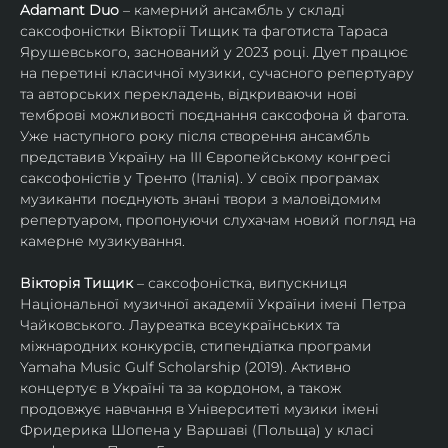
Adamant Duo
 – камерний ансамбль у складі 
саксофоністки Вікторії Тищик та фаготиста Тараса 
Ярушевського, заснований у 2023 році. Дует працює 
на перетині класичної музики, сучасного репертуару 
та авторських перекладень, відкриваючи нові 
темброві можливості поєднання саксофона й фагота. 
Уже наступного року після створення ансамбль 
представив Україну на ІІІ Європейському конгресі 
саксофоністів у Тренто (Італія). У своїх програмах 
музиканти поєднують знані твори з маловідомим 
репертуаром, пропонуючи слухачам новий погляд на 
камерне музикування.
Вікторія Тищик
 – саксофоністка, випускниця 
Національної музичної академії України імені Петра 
Чайковського. Лауреатка всеукраїнських та 
міжнародних конкурсів, стипендіатка програми 
Yamaha Music Gulf Scholarship (2019). Активно 
концертує в Україні та за кордоном, а також 
продовжує навчання в Університеті музики імені 
Фридерика Шопена у Варшаві (Польща) у класі 