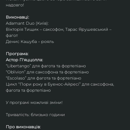
надовго!
Виконавці: 
Adamant Duo (Київ): 
Вікторія Тищик – саксофон, Тарас Ярушевський – 
фагот
Денис Кашуба – рояль
Програма:
Астор П'яццолла:
“Libertango” для фагота та фортепіано
“Oblivion” для саксофона та фортепіано
“Escolaso” для фагота та фортепіано
Цикл “Пори року в Буенос-Айресі” для саксофона, 
фагота та фортепіано
У програмі можливі зміни!
Тривалість: близько години
Про виконавців: