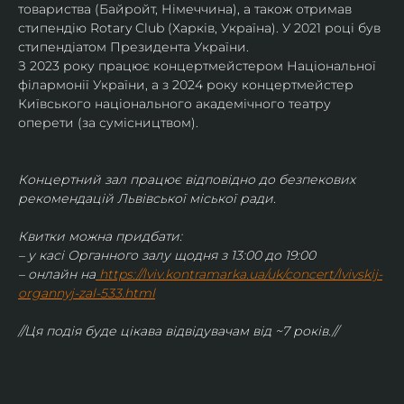
товариства (Байройт, Німеччина), а також отримав
стипендію Rotary Club (Харків, Україна). У 2021 році був 
стипендіатом Президента України. 
З 2023 року працює концертмейстером Національної 
філармонії України, а з 2024 року концертмейстер 
Київського національного академічного театру 
оперети (за сумісництвом).
Концертний зал працює відповідно до безпекових 
рекомендацій Львівської міської ради.
Квитки можна придбати:
– у касі Органного залу щодня з 13:00 до 19:00
– онлайн на
https://lviv.kontramarka.ua/uk/concert/lvivskij-
organnyj-zal-533.html
//Ця подія буде цікава відвідувачам від ~7 років.//