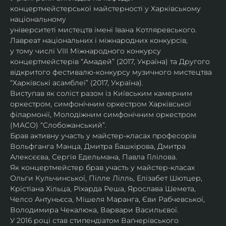
концертмейстерської майстерності у Харківському 
національному
університеті мистецтв імені Івана Котляревського. 
Лавреат національних і міжнародних конкурсів,
у тому числі VIII Міжнародного конкурсу 
концертмейстерів “Амадей” (2017, Україна) та Другого
відкритого фестивалю-конкурсу музичного мистецтва 
“Харківські асамблеї” (2017, Україна).
Виступав як соліст разом із Київським камерним 
оркестром, симфонічним оркестром Харківської
філармонії, Молодіжним симфонічним оркестром 
(МАСО) “Слобожанський”.
Брав активну участь у майстер-класах професорів 
Вольфганга Манца, Дмитра Башкірова, Дмитра
Алексєєва, Сергія Едельмана, Павла Гілілова.
Як концертмейстер брав участь у майстер-класах 
Ольги Кульчинської, Пілле Лілль, Елізабет Шютцер, 
Крістіана Хільца, Ріхарда Реша, Ярослава Шемета, 
Челсо Антуньєса, Мішеля Маранга, Єви Рабчевської, 
Володимира Чекалюка, Варвари Васильєвої.
У 2016 році став стипендіатом Ваґнерівського 