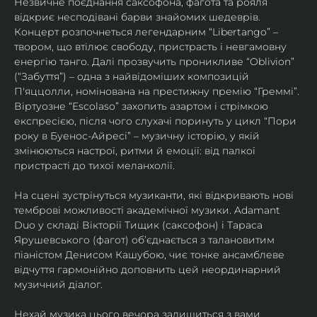
Незвичне поєднання саксофона, фагота та рояля 
відкриє несподівані барви знайомих шедеврів. 
Концерт розпочнеться легендарним “Libertango” – 
твором, що втілює свободу, пристрасть і невгамовну 
енергію танго. Далі прозвучить проникливе “Oblivion” 
(“Забуття”) – одна з найвідоміших композицій 
П'яццолли, номінована на престижну премію “Греммі”. 
Віртуозне “Escolaso” захопить азартом і стрімкою 
експресією, після чого слухачі поринуть у цикл “Пори 
року в Буенос-Айресі” – музичну історію, у якій 
змінюються настрої, ритми й емоції: від палкої 
пристрасті до тихої меланхолії. 
На сцені зустрінуться музиканти, які відкривають нові 
темброві можливості академічної музики. Adamant 
Duo у складі Вікторії Тищик (саксофон) і Тараса 
Ярушевського (фагот) об’єднається з талановитим 
піаністом Денисом Кашубою, чиє тонке ансамблеве 
відчуття гармонійно доповнить цей неординарний 
музичний діалог.
Нехай музика цього вечора залишиться з вами 