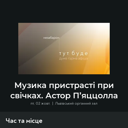
Музика пристрасті при
свічках. Астор П’яццолла
пт, 02 жовт.
  |  
Львівський органний зал
Час та місце