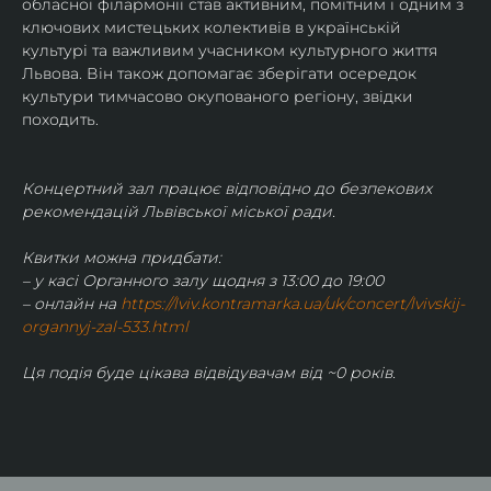
обласної філармонії став активним, помітним і одним з 
ключових мистецьких колективів в українській 
культурі та важливим учасником культурного життя 
Львова. Він також допомагає зберігати осередок 
культури тимчасово окупованого регіону, звідки 
походить.
Концертний зал працює відповідно до безпекових 
рекомендацій Львівської міської ради.
Квитки можна придбати:
– у касі Органного залу щодня з 13:00 до 19:00
– онлайн на 
https://lviv.kontramarka.ua/uk/concert/lvivskij-
organnyj-zal-533.html
Ця подія буде цікава відвідувачам від ~0 років.