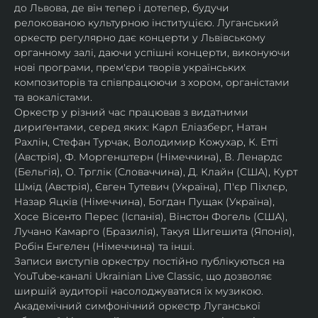
до Львова, де він тепер і дотепер, будучи 
релокованою культурною інституцією. Луганський 
оркестр регулярно дає концерти у Львівському 
органному залі, даючи успішні концерти, виконуючи 
нові програми, прем'єри творів українських 
композиторів та співпрацюючи з хором, органістами 
та вокалістами.
Оркестр у різний час працював з видатними 
дириґентами, серед яких: Карл Еліазберг, Натан 
Рахлін, Стефан Турчак, Володимир Кожухар, К. Етті 
(Австрія), Ф. Моргенштерн (Німеччина), В. Ленардс 
(Бельгія), О. Трглік (Словаччина), Д. Клайн (США), Курт 
Шмід (Австрія), Євген Тутевич (Україна), П'єр Піхлєр, 
Назар Яцків (Німеччина), Богдан Пущак (Україна), 
Хосе Вісенто Перес (Іспанія), Вінстон Фогель (США), 
Лучано Камарго (Бразилія), Такуя Шигешита (Японія), 
Робін Енгелен (Німеччина) та інші.
Записи виступів оркестру постійно публікуються на 
YouTube-каналі Ukrainian Live Classic, що дозволяє 
ширшій аудиторії насолоджуватися їх музикою​.
Академічний симфонічний оркестр Луганської 