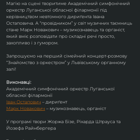
Магію на сцені творитиме Академічний симфонічний 
оркестр Луганської обласної філармонії під 
керівництвом невтомного дириґента Івана 
Остаповича. ​А “провідником” у світ музичних таємниць 
стане Марк Новакович – музикознавець та органіст, 
який вміє розповідати про складні речі просто, 
захопливо і з гумором.
Запрошуємо на перший сімейний концерт-розмову 
“Знайомство з оркестром” у Львівському органному 
залі!
Виконавці:
Академічний симфонічний оркестр Луганської 
обласної філармонії
Іван Остапович
 – дириґент
Марк Новакович
 – музикознавець, органіст
У програмі твори Жоржа Бізе, Ріхарда Штрауса та 
Йозефа Райнбергера