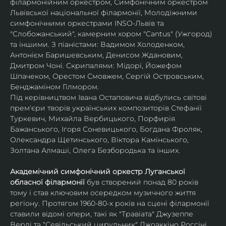
філармонійним оркестром, Симфонічним оркестром 
Львівської національної філармонії, Молодіжними 
симфонічними оркестрами INSO-Львів та 
"Слобожанський", камерним хором "Cantus" (Ужгород) 
та іншими. З піаністами: Вадимом Холоденком, 
Антонієм Баришевським, Денисом Ждановим, 
Дмитром Чоні. Скрипалями: Мідорі, Йожефом 
Шпачеком, Орестом Смовжем, Сергій Островським,  
Бенджаміном Гілмором.
Під керівництвом Івана Остаповича відбулись світові 
прем'єри творів українських композиторів Стефанії 
Туркевич, Михайла Вербицького, Порфирія 
Бажанського, Ігоря Соневицького, Богдана Фроляк, 
Олександра Щетинського, Віктора Камінського, 
Золтана Алмаші, Олега Безбородька та інших.
Академічний симфонічний оркестр Луганської 
обласної філармонії
 був створений понад 80 років 
тому і став ключовим осередком музичного життя 
регіону. Протягом 1960-80-х років на сцені філармонії 
ставили відомі опери, такі як "Травіата" Джузеппе 
Верді та "Севільський цирульник" Джоаккіно Россіні. 