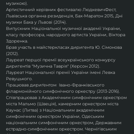
музикою).
Артистичний керівник фестивалю ЛюдкевичФест, 
Львівська органна резиденція, Бах-Маратон 2015, Дні 
музики Баха у Львові (2014).
Випускник Національної музичної академії України, 
класу професора, народного артиста України, Віктора 
Здоренка.
Брав участь в майстеркласах диригента Ю. Сімонова  
(2012).
Лауреат першої премії всеукраїнського конкурсу 
диригентів "Музична Таврія" (Херсон 2012).
Лауреат Національної премії України імені Левка 
Ревуцького.
Працював дириґентом  Івано-Франківського 
філармонійного симфонічного оркестру (2013-2016).
Співпрацював з Академічним симфонічним оркестром 
міста Мальмо (Швеція), камерним оркестром міста 
Каунас (Литва) з Національним академічним 
симфонічним оркестром України, Одеським 
національним симфонічним оркестром, Державним 
естрадно-симфонічним оркестром. Чернігівським 