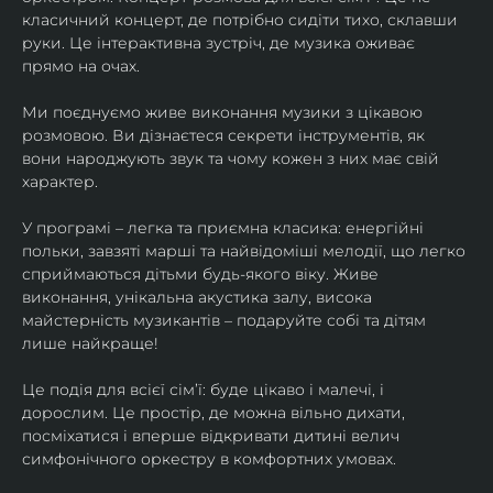
класичний концерт, де потрібно сидіти тихо, склавши 
руки. Це інтерактивна зустріч, де музика оживає 
прямо на очах.
Ми поєднуємо живе виконання музики з цікавою 
розмовою. Ви дізнаєтеся секрети інструментів, як 
вони народжують звук та чому кожен з них має свій 
характер.
У програмі – легка та приємна класика: енергійні 
польки, завзяті марші та найвідоміші мелодії, що легко 
сприймаються дітьми будь-якого віку. Живе 
виконання, унікальна акустика залу, висока 
майстерність музикантів – подаруйте собі та дітям 
лише найкраще!
Це подія для всієї сім’ї: буде цікаво і малечі, і 
дорослим. Це простір, де можна вільно дихати, 
посміхатися і вперше відкривати дитині велич 
симфонічного оркестру в комфортних умовах.