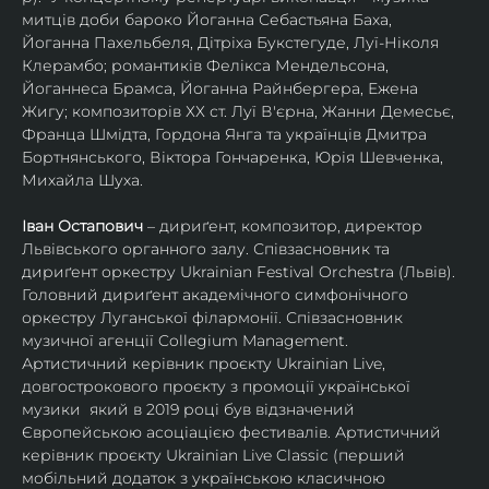
митців доби бароко Йоганна Себастьяна Баха, 
Йоганна Пахельбеля, Дітріха Букстегуде, Луї-Ніколя 
Клерамбо; романтиків Фелікса Мендельсона, 
Йоганнеса Брамса, Йоганна Райнбергера, Ежена 
Жигу; композиторів ХХ ст. Луї В'єрна, Жанни Демесьє, 
Франца Шмідта, Гордона Янга та українців Дмитра 
Бортнянського, Віктора Гончаренка, Юрія Шевченка, 
Михайла Шуха.
Іван Остапович
 – дириґент, композитор, директор 
Львівського органного залу. Співзасновник та 
дириґент оркестру Ukrainian Festival Orchestra (Львів). 
Головний дириґент академічного симфонічного 
оркестру Луганської філармонії. Співзасновник 
музичної агенції Collegium Management.
Артистичний керівник проєкту Ukrainian Live, 
довгострокового проєкту з промоції української 
музики  який в 2019 році був відзначений 
Європейською асоціацією фестивалів. Артистичний 
керівник проєкту Ukrainian Live Classic (перший 
мобільний додаток з українською класичною 