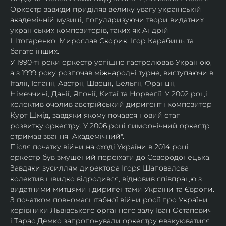
Оркестр завжди приділяв велику увагу українській 
академічній музиці, популяризуючи твори видатних 
українських композиторів, таких як Андрій 
Штогаренко, Мирослав Скорик, Ігор Карабиць та 
багато інших.
У 1990-ті роки оркестр успішно гастролював Україною, 
а з 1999 року розпочав міжнародні турне, виступаючи в 
Італії, Іспанії, Австрії, Швеції, Бельгії, Франції, 
Німеччині, Данії, Японії, Китаї та Норвегії. У 2002 році 
колектив очолив австрійський диригент і композитор 
Курт Шмід, завдяки якому почався новий етап 
розвитку оркестру. У 2006 році симфонічний оркестр 
отримав звання "Академічний".
Після початку війни на сході України в 2014 році 
оркестр був змушений переїхати до Сєвєродонецька. 
Завдяки зусиллям директора Ігоря Шаповалова 
колектив швидко відродився, відновив співпрацю з 
видатними митцями і диригентами України та Європи.
З початком повномасштабної війни росії про України 
керівники Львівського органного залу Іван Остапович 
і Тарас Демко запропонували оркестру евакуюватися 