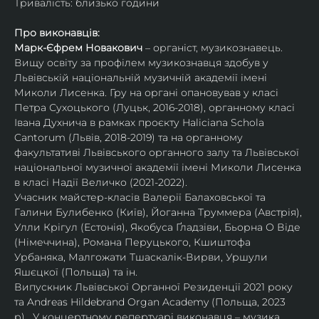
Тривалість: близько години
Про виконавців:
Марк-Єфрем Новакович
 – органіст, музикознавець. 
Вищу освіту за профілем музикознавця здобув у 
Львівській національній музичній академії імені 
Миколи Лисенка. Гру на органі опановував у класі 
Петра Сухоцького (Луцьк, 2016-2018), органному класі 
Івана Духнича в рамках проєкту Haliciana Schola 
Cantorum (Львів, 2018-2019) та на органному 
факультативі Львівського органного залу та Львівської 
національної музичної академії імені Миколи Лисенка 
в класі Надії Величко (2021-2022). 
Учасник майстер-класів Валерії Балаховської та 
Галини Булибенко (Київ), Йоганна Труммера (Австрія), 
Улли Крігул (Естонія), Якобуса Ґладзіви, Бьорна О Віде 
(Німеччина), Романа Перуцького, Кшиштофа 
Урбаняка, Малгожати Тшаскалік-Вирви, Уршули 
Яшєцкої (Польща) та ін. 
Випускник Львівської Органної Резиденції 2021 року 
та Andreas Hildebrand Organ Academy (Польща, 2023 
р).  У концертному репертуарі виконавця – музика 