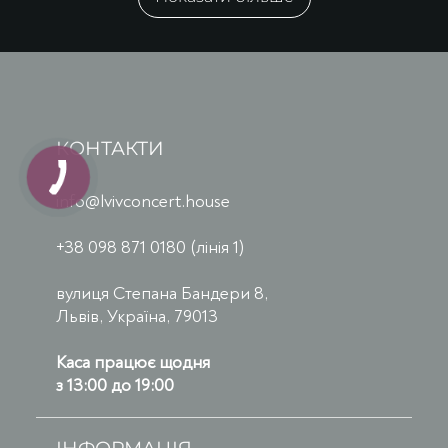
КОНТАКТИ
info@lvivconcert.house
+38 098 871 0180 (лінія 1)
вулиця Степана Бандери 8,
Львів, Україна, 79013
Каса працює щодня
з 13:00 до 19:00