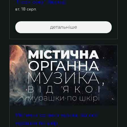
“Пори року” Вівальді
вт, 18 серп.
детальніше
Містична органна музика, від якої
мурашки по шкірі