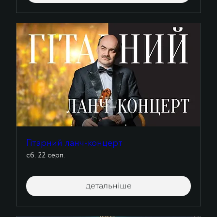
Гітарний ланч-концерт
сб, 22 серп.
детальніше