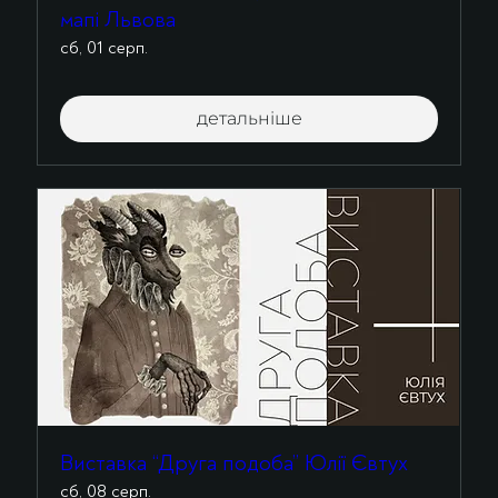
мапі Львова
сб, 01 серп.
детальніше
Виставка “Друга подоба” Юлії Євтух
сб, 08 серп.