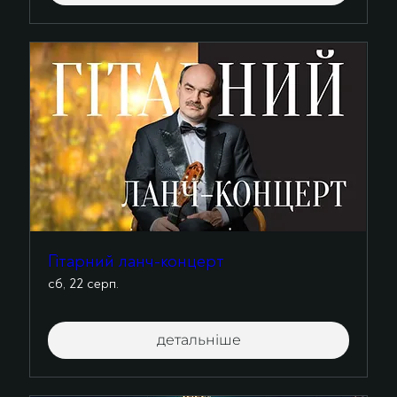
Гітарний ланч-концерт
сб, 22 серп.
детальніше