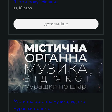
“Пори року” Вівальді
вт, 18 серп.
детальніше
Містична органна музика, від якої
мурашки по шкірі