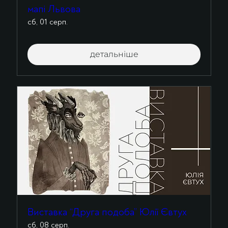
мапі Львова
сб, 01 серп.
детальніше
Виставка “Друга подоба” Юлії Євтух
сб, 08 серп.