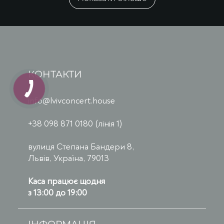
КОНТАКТИ
info@lvivconcert.house
+38 098 871 0180 (лінія 1)
вулиця Степана Бандери 8,
Львів, Україна, 79013
Каса працює щодня
з 13:00 до 19:00