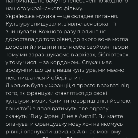
наприклад, не бачу по телебаченню жодного 
нашого українського фільму.
Українська музика — це складне питання. 
Культуру знищували, зʼявлялася зірка – її 
знищували. Кожного разу людина не 
доростала до того рівня, до якого вона могла 
дорости й лишити після себе серйозні твори. 
Тому ми зараз шукаємо в архівах, бібліотеках, 
у тому числі – за кордоном... Слухач має 
зрозуміти, що це є наша культура, ми маємо 
нею пишатися й оберігати її.
Я колись була у Франції, я просто в захваті від 
того, як французи ставляться до своєї 
культури, мови. Коли ти говориш англійською, 
вони тобі відповідатимуть, але одразу 
скажуть: “Ви у Франції, не в Англії”. Ви маєте 
опанувати французьку мову хоч на якомусь 
рівні, і опанувати швидко. А в нас мовному 