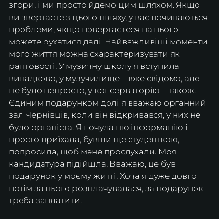
згори, і ми просто йдемо цим шляхом. Якщо 
ви звертаєте з цього шляху, у вас починаються 
проблеми, якщо повертаєтеся на нього — 
можете рухатися далі. Найважливіші моменти 
мого життя можна схарактеризувати як 
раптовості. У музичну школу я вступила 
випадково, у музучилище – вже свідомо, але 
це було непросто, у консерваторію – також. 
Єдиним подарунком долі я вважаю органний 
зал Чернівців, коли він відкривався, у них не 
було органіста. Я почула цю інформацію і 
просто приїхала, бувши ще студенткою, 
попросила, щоб мене прослухали. Моя 
кандидатура підійшла. Вважаю, це був 
подарунок у моєму житті. Хоча я дуже довго 
потім за нього розплачувалася, за подарунок 
треба заплатити.