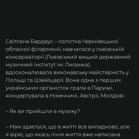
Світлана Бардаус – солістка Чернівецької 
обласної філармонії, навчалася у львівській 
консерваторії (Львівський вищий державний 
музичний інститут ім. Лисенка), 
вдосконалювала виконавську майстерність у 
Польщі та Швейцарії. Вона одна з перших 
українських органісток грала в Парижі, 
концертувала в Німеччині, Австрії, Молдові.
– Як ви прийшли в музику?
– Нам здається, що в житті все випадково, але 
я вірю, що якась лінія життя вже написана 