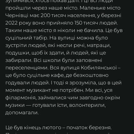
зупинився, хтось поїхав далі. І ці всі люди 
пройшли через наше місто. Маленьке місто 
Чернівці має 200 тисяч населення, у березні 
2022 року воно прийняло 150 тисяч людей.
Таким наше місто я ніколи не бачила. Це був 
суцільний табір. На вулиці можна було 
зустріти людей, які несли речі, матраци, 
подушки, щоб їх здати, й людей, які це 
забирали. Всі школи були заповнені 
переселенцями. Вся вулиця Кобилянської – 
це було суцільне кафе, де безкоштовно 
годували людей. І тоді я зрозуміла, що в цей 
момент музикант не потрібен. Ми всі, уся 
філармонія, займалися чим завгодно окрім 
музики — готували їсти, волонтерили, 
допомагали.
Це був кінець лютого – початок березня. 