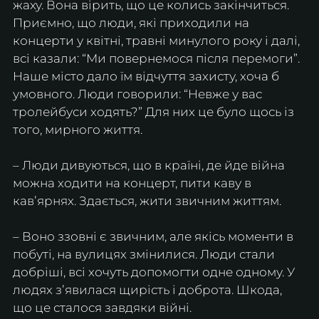
жаху. Вона вірить, що це колись закінчиться. 
Приємно, що люди, які приходили на 
концерти у квітні, травні минулого року і далі, 
всі казали: “Ми повернемося після перемоги”. 
Наше місто дало їм відчуття захисту, хоча б 
умовного. Люди говорили: “Невже у вас 
тролейбуси ходять?” Для них це було щось із 
того, мирного життя.
– Люди дивуються, що в країні, де йде війна 
можна ходити на концерт, пити каву в 
кавʼярнях. Здається, жити звичним життям.
– Воно ззовні є звичним, але якісь моменти в 
побуті, на вулицях змінилися. Люди стали 
добріші, всі хочуть допомогти одне одному. У 
людях зʼявилася щирість і доброта. Шкода, 
що це сталося завдяки війні.