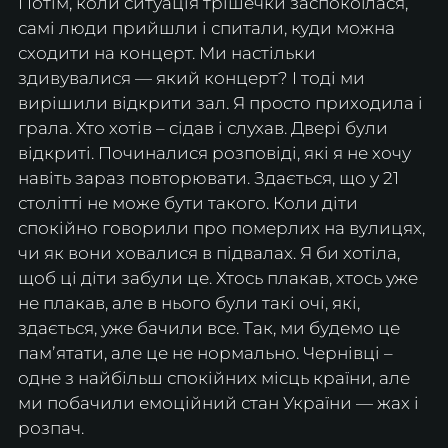
Потім, коли ситуація трішечки заспокоїлася, 
самі люди прийшли і спитали, куди можна 
сходити на концерт. Ми настільки 
здивувалися — який концерт? І тоді ми 
вирішили відкрити зал. Я просто приходила і 
грала. Хто хотів – сідав і слухав. Двері були 
відкриті. Починалися розповіді, які я не хочу 
навіть зараз повторювати. Здається, що у 21 
столітті не може бути такого. Коли діти 
спокійно говорили про померлих на вулицях, 
чи як вони ховалися в підвалах. Я би хотіла, 
щоб ці діти забули це. Хтось плакав, хтось уже 
не плакав, але в нього були такі очі, які, 
здається, уже бачили все. Так, ми будемо це 
памʼятати, але це не нормально. Чернівці – 
одне з найбільш спокійних місць країни, але 
ми побачили емоційний стан України — жах і 
розпач.