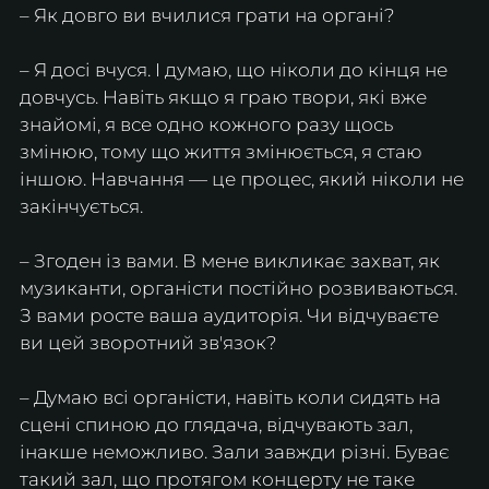
– Як довго ви вчилися грати на органі?
– Я досі вчуся. І думаю, що ніколи до кінця не 
довчусь. Навіть якщо я граю твори, які вже 
знайомі, я все одно кожного разу щось 
змінюю, тому що життя змінюється, я стаю 
іншою. Навчання — це процес, який ніколи не 
закінчується.
– Згоден із вами. В мене викликає захват, як 
музиканти, органісти постійно розвиваються. 
З вами росте ваша аудиторія. Чи відчуваєте 
ви цей зворотний зв'язок?
– Думаю всі органісти, навіть коли сидять на 
сцені спиною до глядача, відчувають зал, 
інакше неможливо. Зали завжди різні. Буває 
такий зал, що протягом концерту не таке 