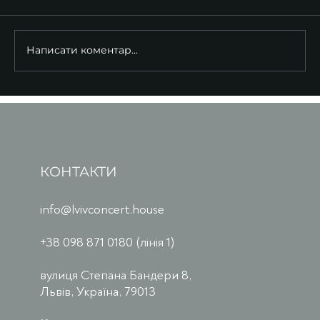
Написати коментар...
КОНТАКТИ
info@lvivconcert.house
+38 098 871 0180 (лінія 1)
вулиця Степана Бандери 8,
Львів, Україна, 79013