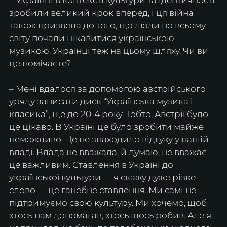
– Українці в контексті культури та ідентичності 
зробили великий крок вперед, і ця війна 
також призвела до того, що люди по всьому 
світу почали цікавитися українською 
музикою. Українці теж на цьому шляху. Чи ви 
це помічаєте?
– Мені вдалося за допомогою австрійського 
уряду записати диск “Українська музика і 
класика”, ще до 2014 року. Тобто, Австрії було 
це цікаво. В Україні це було зробити майже 
неможливо. Це не знаходило відгуку у нашій 
владі. Влада не вважала, й думаю, не вважає 
це важливим. Ставлення в Україні до 
української культури — я скажу дуже різке 
слово — це ганебне ставлення. Ми самі не 
підтримуємо свою культуру. Ми хочемо, щоб 
хтось нам допомагав, хтось щось робив. Але я, 