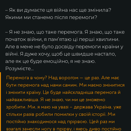
– Як ви думаєте ця війна нас ще змінила? 
Якими ми станемо після перемоги?
– Я не знаю, що таке перемога. Я знаю, що таке 
початок війни, я памʼятаю ці перші хвилини. 
Але в мене не було досвіду перемоги країни у 
війні. Я дуже хочу, щоб це швидше настало, 
але як це буде емоційно, я не знаю. 
Розумієте… 
Перемога в чому? Над ворогом — це раз. Але має 
бути перемога над нами самим. Ми маємо змінитися 
і змінити країну. Це буде найскладніша перемога й 
найважливіша. Я не знаю, чи ми це зможемо 
зробити. Ми, я маю на увазі – держава Україна, уже 
стільки разів робили помилки у своїй історії. Ми 
постійно знаходимося над прірвою. Цей раз ми 
взагалі занесли ногу в прірву, і якесь диво постійно 