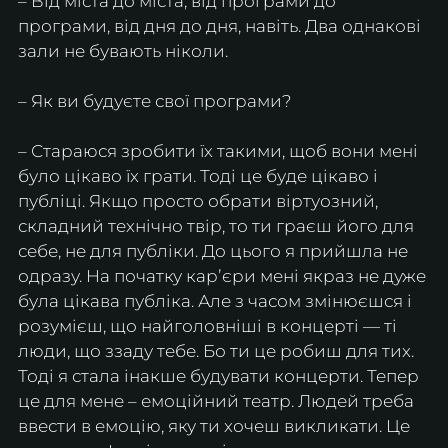
– Від міста до міста, від програми до 
програми, від дня до дня, навіть. Два однакові 
зали не бувають ніколи.
– Як ви будуєте свої програми?
– Стараюся зробити їх такими, щоб вони мені 
було цікаво їх грати. Тоді це буде цікаво і 
публіці. Якщо просто обрати віртуозний, 
складний технічно твір, то ти граєш його для 
себе, не для публіки. До цього я прийшла не 
одразу. На початку карʼєри мені якраз не дуже 
була цікава публіка. Але з часом змінюєшся і 
розумієш, що найголовніші в концерті — ті 
люди, що ззаду тебе. Бо ти це робиш для тих. 
Тоді я стала інакше будувати концерти. Тепер 
це для мене – емоційний театр. Людей треба 
ввести в емоцію, яку ти хочеш викликати. Це 