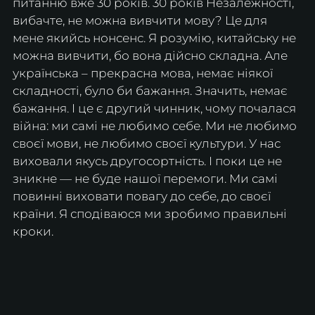
питанню вже 30 років. 30 років Незалежності, 
вибачте, не можна вивчити мову? Це для 
мене якийсь нонсенс. Я розумію, китайську не 
можна вивчити, бо вона дійсно складна. Але 
українська – прекрасна мова, немає ніякої 
складності, було би бажання. Значить, немає 
бажання. І це є другий чинник, чому почалася 
війна: ми самі не любимо себе. Ми не любимо 
своєї мови, не любимо своєї культури. У нас 
виховали якусь другосортність. І поки це не 
зникне — не буде нашої перемоги. Ми самі 
повинні виховати повагу до себе, до своєї 
країни. Я сподіваюся ми зробимо правильні 
кроки.