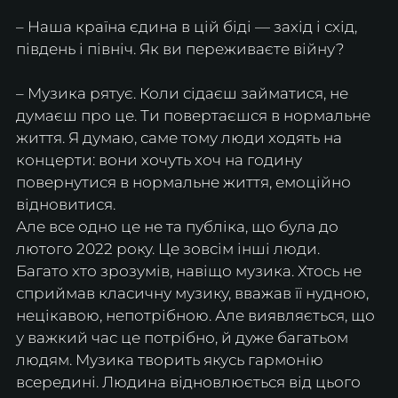
– Наша країна єдина в цій біді — захід і схід, 
південь і північ. Як ви переживаєте війну?
– Музика рятує. Коли сідаєш займатися, не 
думаєш про це. Ти повертаєшся в нормальне 
життя. Я думаю, саме тому люди ходять на 
концерти: вони хочуть хоч на годину 
повернутися в нормальне життя, емоційно 
відновитися.
Але все одно це не та публіка, що була до 
лютого 2022 року. Це зовсім інші люди.
Багато хто зрозумів, навіщо музика. Хтось не 
сприймав класичну музику, вважав її нудною, 
нецікавою, непотрібною. Але виявляється, що 
у важкий час це потрібно, й дуже багатьом 
людям. Музика творить якусь гармонію 
всередині. Людина відновлюється від цього 