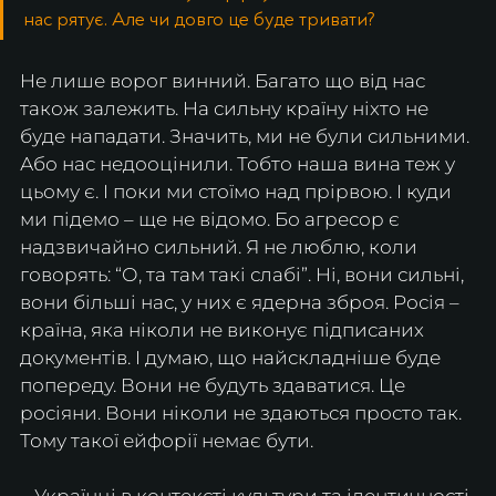
нас рятує. Але чи довго це буде тривати? 
Не лише ворог винний. Багато що від нас 
також залежить. На сильну країну ніхто не 
буде нападати. Значить, ми не були сильними. 
Або нас недооцінили. Тобто наша вина теж у 
цьому є. І поки ми стоїмо над прірвою. І куди 
ми підемо – ще не відомо. Бо агресор є 
надзвичайно сильний. Я не люблю, коли 
говорять: “О, та там такі слабі”. Ні, вони сильні, 
вони більші нас, у них є ядерна зброя. Росія – 
країна, яка ніколи не виконує підписаних 
документів. І думаю, що найскладніше буде 
попереду. Вони не будуть здаватися. Це 
росіяни. Вони ніколи не здаються просто так. 
Тому такої ейфорії немає бути.