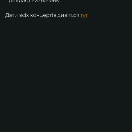
прикрас і визначень.
Дати всіх концертів дивіться 
тут
.