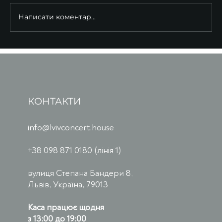
Написати коментар...
КОНТАКТИ
info@lvivconcert.house
+38 098 871 0180 (лінія 1)
вулиця Степана Бандери 8,
Львів, Україна, 79013
Каса працює щодня
з 13:00 до 19:00