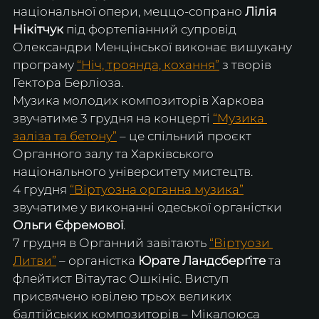
національної опери, меццо-сопрано 
Лілія 
Нікітчук
 під фортепіанний супровід 
Олександри Менцінської виконає вишукану 
програму 
“Ніч, троянда, кохання”
 з творів 
Гектора Берліоза.
Музика молодих композиторів Харкова 
звучатиме 3 грудня на концерті 
“Музика 
заліза та бетону”
 – це спільний проєкт 
Органного залу та Харківського 
національного університету мистецтв.
4 грудня 
“Віртуозна органна музика”
звучатиме у виконанні одеської органістки 
Ольги Єфремової
.
7 грудня в Органний завітають 
“Віртуози 
Литви”
 – органістка 
Юрате Ландсберґіте
 та 
флейтист Вітаутас Ошкініс. Виступ 
присвячено ювілею трьох великих 
балтійських композиторів – Мікалоюса 