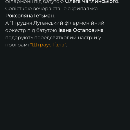
філармонії під батутою 
Олега Чаплинського
. 
Солісткою вечора стане скрипалька 
Роксоляна Гетьман
.
А 11 грудня Луганський філармонійний 
оркестр під батутою 
Івана Остаповича
подарують передсвятковий настрій у 
програмі 
“Штраус Ґала”
.