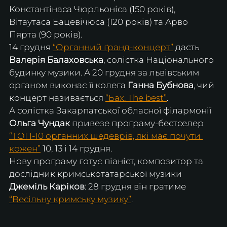
Константінаса Чюрльоніса (150 років), 
Вітаутаса Бацевічюса (120 років) та Арво 
Пярта (90 років).
14 грудня 
“Органний ґранд-концерт”
 дасть 
Валерія Балаховська
, солістка Національного 
будинку музики. А 20 грудня за львівським 
органом виконає її колега 
Ганна Бубнова
, чий 
концерт називається 
“Бах. The best”
.
А солістка Закарпатської обласної філармонії 
Ольга Чундак
 привезе програму-бестселер 
“ТОП-10 органних шедеврів, які має почути 
кожен”
 10, 13 і 14 грудня.
Нову програму готує піаніст, композитор та 
дослідник кримськотатарської музики 
Джеміль Каріков
: 28 грудня він гратиме 
“Весільну кримську музику”
.