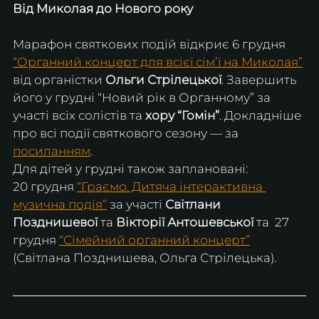
Від Миколая до Нового року
Марафон святкових подій відкриє 6 грудня  
“Органний концерт для всієї сімʼї на Миколая”
від органістки 
Ольги Стрілецької
. Завершить 
його у грудні “Новий рік в Органному” за 
участі всіх солістів та 
хору “Гомін”
. Докладніше 
про всі події святкового сезону — за 
посиланням
.
Для дітей у грудні також заплановані: 
20 грудня 
“Граємо. Дитяча інтерактивна 
музична подія”
 за участі 
Світлани 
Позднишевої
 та 
Вікторії Антошевської
 та  27 
грудня 
“Сімейний органний концерт”
(Світлана Позднишева, Ольга Стрілецька).