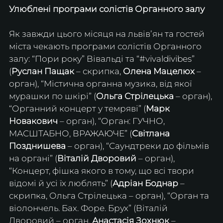
Улюблені програми солістів Органного залу
Як завжди цього місяця на львівʼян та гостей 
міста чекають програми солістів Органного 
залу: “Пори року” Вівальді та “#vivaldivibes” 
(
Руслан Пащак
 – скрипка, 
Олена Мацелюх
 – 
орган), “Містична органна музика, від якої 
мурашки по шкірі” (
Ольга Стрілецька
 – орган), 
“Органний концерт у темряві” (
Марк 
Новакович
 – орган), “Орган: ГУЧНО, 
МАСШТАБНО, ВРАЖАЮЧЕ” (
Світлана 
Позднишева
 – орган), “Саундтреки до фільмів 
на органі” (
Віталій Дворовий
 – орган), 
“Концерт, фішка якого в тому, що всі твори 
відомі й усі їх люблять” (
Адріан Боднар
 – 
скрипка, Ольга Стрілецька – орган), “Орган та 
віолончель. Бах. Форе. Брух” (Віталій 
Дворовий – орган, 
Анастасія Зохнюк
 – 