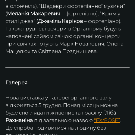
віолончель), “Шедеври фортепіанної музики” 
(
Меланія Макаревич
 – фортепіано), “Крим у 
стилі джаз” (
Джеміль Каріков
 – фортепіано). 
Також грудневі вечори в Органному будуть 
наповнені сяйвом свічок: органні концерти 
при свічках готують Марк Новакович, Олена 
Мацелюх та Світлана Позднишева.
Галерея
Нова виставка у Галереї органного залу 
відкриється 5 грудня. Понад місяць можна 
буде споглядати живопис та графіку 
Гліба 
Рахманіна
 під загальною назвою 
"EX/POSE”
. 
Це спроба подивитися на людину без 