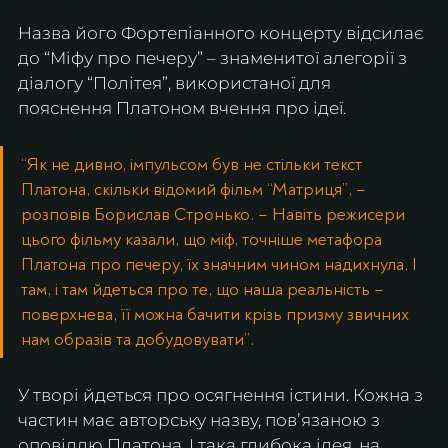
Назва його Фортепіанного концерту відсилає 
до “Міфу про печеру” – знаменитої алегорії з 
діалогу “Політея”, використаної для 
пояснення Платоном вчення про ідеї.
“Як не дивно, імпульсом був не стільки текст 
Платона, скільки відомий фільм “Матриця”, – 
розповів Борислав Стронько. – Навіть режисери 
цього фільму казали, що міф, точніше метафора 
Платона про печеру, їх значним чином надихнула. І 
там, і там йдеться про те, що наша реальність – 
поверхнева, її можна бачити крізь призму звичних 
нам образів та добудовувати”.
У творі йдеться про осягнення істини. Кожна з 
частин має авторську назву, повʼязаною з 
оповіддю Платона. І така глибока ідея, на 