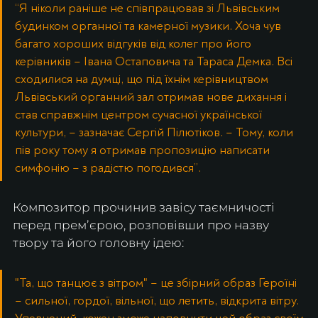
“Я ніколи раніше не співпрацював зі Львівським 
будинком органної та камерної музики. Хоча чув 
багато хороших відгуків від колег про його 
керівників – Івана Остаповича та Тараса Демка. Всі 
сходилися на думці, що під їхнім керівництвом 
Львівський органний зал отримав нове дихання і 
став справжнім центром сучасної української 
культури, – зазначає Сергій Пілютіков. – Тому, коли 
пів року тому я отримав пропозицію написати 
симфонію – з радістю погодився”.
Композитор прочинив завісу таємничості 
перед премʼєрою, розповівши про назву 
твору та його головну ідею:
"Та, що танцює з вітром" – це збірний образ Героїні 
– сильної, гордої, вільної, що летить, відкрита вітру. 