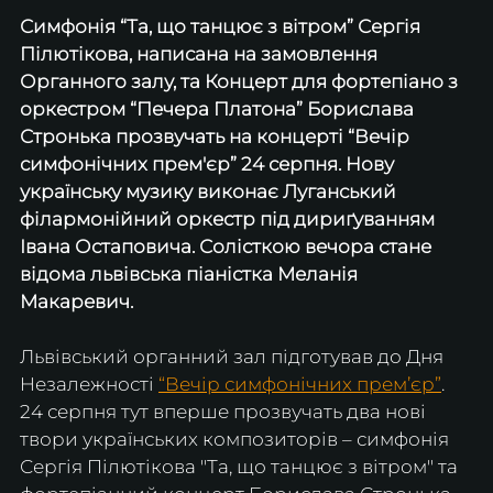
Симфонія “Та, що танцює з вітром” Сергія 
Пілютікова, написана на замовлення 
Органного залу, та Концерт для фортепіано з 
оркестром “Печера Платона” Борислава 
Стронька прозвучать на концерті “Вечір 
симфонічних прем'єр” 24 серпня. Нову 
українську музику виконає Луганський 
філармонійний оркестр під дириґуванням 
Івана Остаповича. Солісткою вечора стане 
відома львівська піаністка Меланія 
Макаревич.
Львівський органний зал підготував до Дня 
Незалежності 
“Вечір симфонічних прем’єр”
. 
24 серпня тут вперше прозвучать два нові 
твори українських композиторів – симфонія 
Сергія Пілютікова "Та, що танцює з вітром" та 