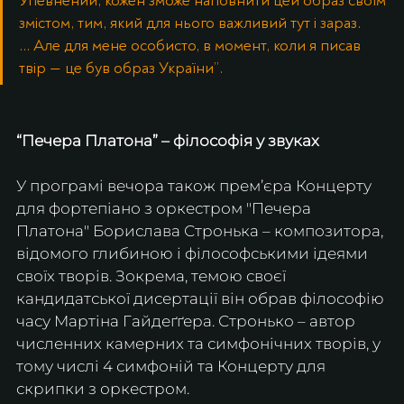
Упевнений, кожен зможе наповнити цей образ своїм 
змістом, тим, який для нього важливий тут і зараз. 
... Але для мене особисто, в момент, коли я писав 
твір — це був образ України”.
“Печера Платона” – філософія у звуках
У програмі вечора також прем’єра Концерту 
для фортепіано з оркестром "Печера 
Платона" Борислава Стронька – композитора, 
відомого глибиною і філософськими ідеями 
своїх творів. Зокрема, темою своєї 
кандидатської дисертації він обрав філософію 
часу Мартіна Гайдеґґера. Стронько – автор 
численних камерних та симфонічних творів, у 
тому числі 4 симфоній та Концерту для 
скрипки з оркестром.