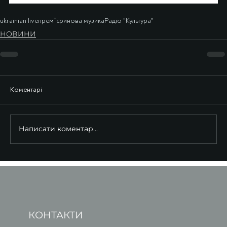
ukrainian live
премʼєри
нова музика
Радіо "Культура"
НОВИНИ
Коментарі
Написати коментар...
КОНТАКТИ