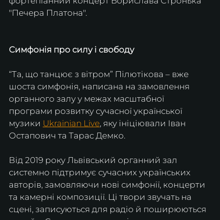
фортепіанний концерт Борислава Стронька 
"Печера Платона".
Симфонія про силу і свободу
“Та, що танцює з вітром” Пілютікова – вже 
шоста симфонія, написана на замовлення 
органного залу у межах масштабної 
програми розвитку сучасної української 
музики 
Ukrainian Live
, яку ініціювали Іван 
Остапович та Тарас Демко.
Від 2019 року Львівський органний зал 
системно підтримує сучасних українських 
авторів, замовляючи нові симфонії, концерти 
та камерні композиції. Ці твори звучать на 
сцені, записуються для радіо й поширюються 