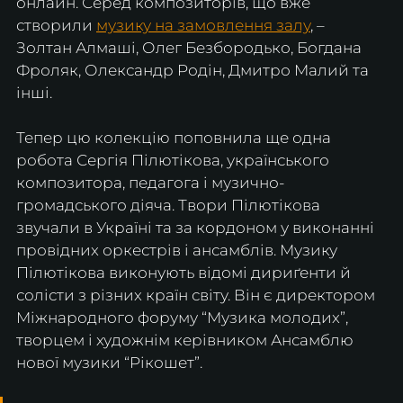
онлайн. Серед композиторів, що вже 
створили 
музику на замовлення залу
, – 
Золтан Алмаші, Олег Безбородько, Богдана 
Фроляк, Олександр Родін, Дмитро Малий та 
інші.
Тепер цю колекцію поповнила ще одна 
робота Сергія Пілютікова, українського 
композитора, педагога і музично-
громадського діяча. Твори Пілютікова 
звучали в Україні та за кордоном у виконанні 
провідних оркестрів і ансамблів. Музику 
Пілютікова виконують відомі дириґенти й 
солісти з різних країн світу. Він є директором 
Міжнародного форуму “Музика молодих”, 
творцем і художнім керівником Ансамблю 
нової музики “Рікошет”.