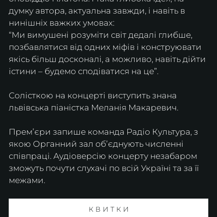
думку автора, актуальна завжди, і навіть в 
нинішніх важких умовах: 
“Ми вимушені розуміти світ дедалі глибше, 
позбавлятися від одних міфів і конструювати 
якісь більш досконалі, а можливо, навіть дійти 
істини – будемо сподіватися на це”.
Солісткою на концерті виступить знана 
львівська піаністка Меланія Макаревич.
Премʼєри запише команда Радіо Культура, з 
якою Органний зал обʼєднують численні 
співпраці. Аудіоверсію концерту незабаром 
зможуть почути слухачі по всій Україні та за її 
межами.
К В И Т К И