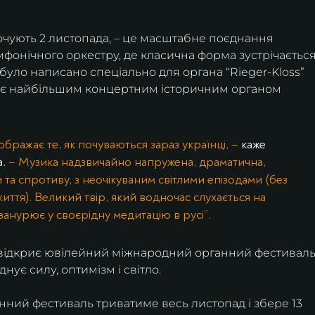
почують 2 листопада, – це масштабне поєднання 
фонічного оркестру, де класична форма зустрічається
уло написано спеціально для органа “Rieger-Kloss” 
й є найбільшим концертним історичним органом 
бражає те, як почуваються зараз українці, – 
каже 
.
 – Музика надзвичайно напружена, драматична, 
та спротиву, з неочікуваним світлими епізодами (без 
иття). Великий твір, який водночас слухається на 
 занурює у своєрідну медитацію в русі”.
 відкриє ювілейний міжнародний органний фестиваль,
нує силу, оптимізм і світло.
ний фестиваль триватиме весь листопад і збере 13 