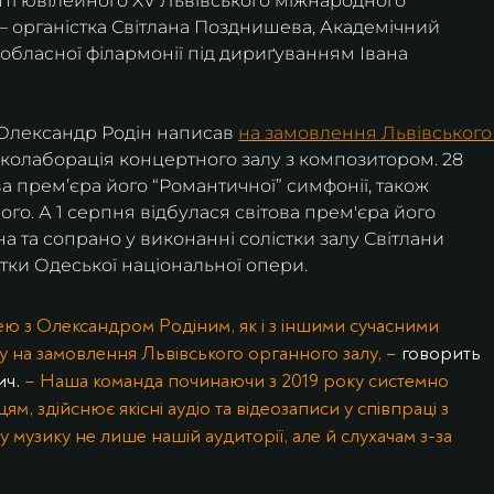
итті ювілейного XV Львівського міжнародного 
– органістка Світлана Позднишева, Академічний 
обласної філармонії під дириґуванням Івана 
Олександр Родін написав 
на замовлення Львівського
 колаборація концертного залу з композитором. 28 
ва премʼєра його “Романтичної” симфонії, також 
о. А 1 серпня відбулася світова прем'єра його 
на та сопрано у виконанні солістки залу Світлани 
тки Одеської національної опери.
 з Олександром Родіним, як і з іншими сучасними 
 на замовлення Львівського органного залу, – 
говорить 
ч. 
– Наша команда починаючи з 2019 року системно 
м, здійснює якісні аудіо та відеозаписи у співпраці з 
 музику не лише нашій аудиторії, але й слухачам з-за 