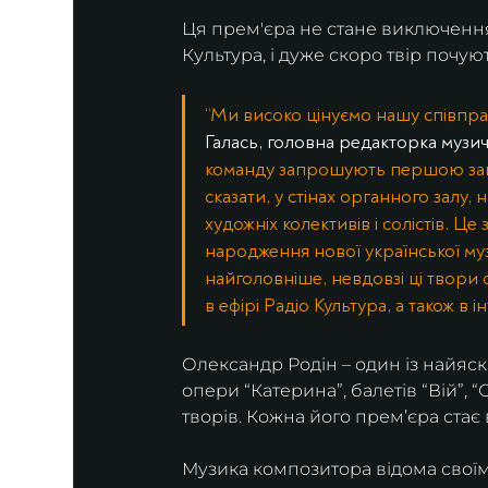
Ця прем'єра не стане виключення
Культура, і дуже скоро твір почують
“Ми високо цінуємо нашу співпра
Галась, головна редакторка музич
команду запрошують першою запи
сказати, у стінах органного залу, 
художніх колективів і солістів. 
народження нової української музи
найголовніше, невдовзі ці твори
в ефірі Радіо Культура, а також в ін
Олександр Родін – один із найяск
опери “Катерина”, балетів “Вій”, 
творів. Кожна його прем’єра стає
Музика композитора відома свої