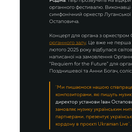
Родіна
. Твір прозвучить на відкр
органного фестивалю. Виконавці 
симфонічний оркестр Луганської 
Остаповича.
Концерт для органа з оркестром 
органного залу
. Це вже не перша
лютого 2025 року відбулася світо
написаної на замовлення Органног
“Requiem for the Future” для орга
Позднишевої та Анни Богач, соліс
“Ми пишаємося нашою співпрацею
композиторами, які пишуть музику
директор установи Іван Остапови
замовляє музику українським митця
партнерами, презентує українську
кордону в проєкті Ukrainian Live”.