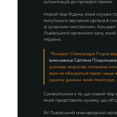
кульмінацій до прозорої лірики.
Новий твір Родіна, який слухачі 
могутнього звучання органа й сим
зі сучасним мисленням. Концерт б
Львівського органного залу, яки
України.
 "Концерт Олександра Родіна відо
виконавиця Світлана Позднишева
рухлива, водночас сповнена сили 
яких не обходиться також і наше ж
одному диханні, який гіпнотизує,
Символічним є те, що новий твір
який представить музику, що об’єд
XV Львівський міжнародний орган