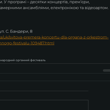
и. У програмі – десятки концертів, прем’єри, 
 камерними ансамблями, електронікою та відеоартом.
ул. С. Бандери, 8
.ua/uk/svitova-premera-koncertu-dla-organa-z-orkestrom-
annogo-festivalu-109487.html
жнародний органний фестиваль