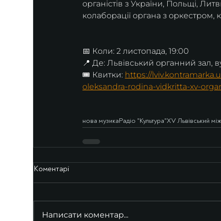
органістів з України, Польщі, Литв
колаборації органа з оркестром,
📅 Коли: 2 листопада, 19:00
📍 Де: Львівський органний зал, в
🎟 Квитки: 
https://lviv.kontramarka
oleksandra-rodina-vidkritta-xv-org
нова музика
Радіо "Культура"
XV Львівський мі
Коментарі
Написати коментар...