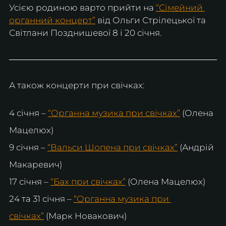
Усією родиною варто прийти на 
“Сімейний 
органний концерт”
 від Ольги Стрілецької та 
Світлани Позднишевої 8 і 20 січня.
А також концерти при свічках: 
4 січня – 
“Органна музика при свічках”
 (Олена 
Мацелюх)
9 січня – 
“Вальси Шопена при свічках”
 (Андрій 
Макаревич)
17 січня – 
“Бах при свічках”
 (Олена Мацелюх)
24 та 31 січня – 
“Органна музика при 
свічках”
 (Марк Новакович)