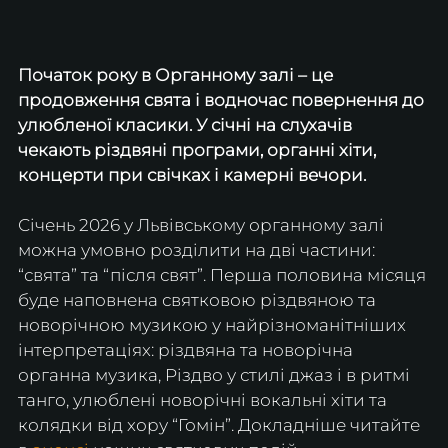
Початок року в Органному залі – це 
продовження свята і водночас повернення до 
улюбленої класики. У січні на слухачів 
чекають різдвяні програми, органні хіти, 
концерти при свічках і камерні вечори. 
Січень 2026 у Львівському органному залі 
можна умовно розділити на дві частини: 
“свята” та “після свят”. Перша половина місяця 
буде наповнена святковою різдвяною та 
новорічною музикою у найрізноманітніших 
інтерпретаціях: різдвяна та новорічна 
органна музика, Різдво у стилі джаз і в ритмі 
танго, улюблені новорічні вокальні хіти та 
колядки від хору “Гомін”. Докладніше читайте 