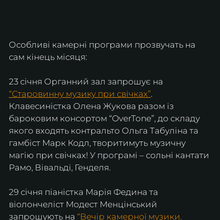
Особливі камерні програми прозвучать на 
сам кінець місяця:
23 січня Органний зал запрошує на 
“Старовинну музику при свічках”
. 
Клавесиністка Олена Жукова разом із 
бароковим консортом “OverTone”, до складу 
якого входять контральто Ольга Табуліна та 
гамбіст Марк Кодл, творитимуть музичну 
магію при свічках! У програмі – сольні кантати 
Рамо, Вівальді, Генделя.
29 січня піаністка Марія Федина та 
віолончеліст Модест Менцінський 
запрошують на 
“Вечір камерної музики. 