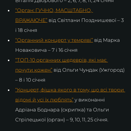
Віталія Дворового – 2, 6, 7, 8, 11, 24 січня
“Орган: ГУЧНО, МАСШТАБНО, 
ВРАЖАЮЧЕ”
 від Світлани Позднишевої – 3 
і 18 січня
“Органний концерт у темряві”
 від Марка 
Новаковича – 7 і 16 січня
“ТОП-10 органних шедеврів, які має 
почути кожен”
 від Ольги Чундак (Ужгород) 
– 8 і 10 січня
“Концерт, фішка якого в тому, що всі твори 
відомі й усі їх люблять”
 у виконанні 
Адріана Боднара (скрипка) та Ольги 
Стрілецької (орган) – 9, 10, 11, 25 січня.