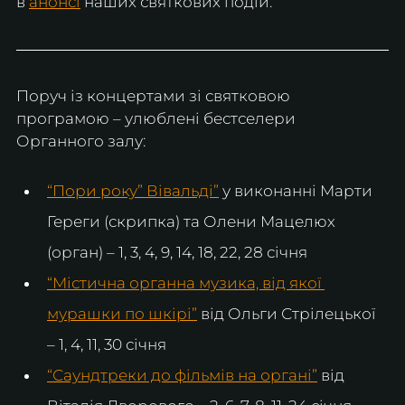
в 
анонсі
наших святкових подій.
Поруч із концертами зі святковою 
програмою – улюблені бестселери 
Органного залу:
“Пори року” Вівальді”
 у виконанні Марти 
Гереги (скрипка) та Олени Мацелюх 
(орган) – 1, 3, 4, 9, 14, 18, 22, 28 січня
“Містична органна музика, від якої 
мурашки по шкірі”
 від Ольги Стрілецької 
– 1, 4, 11, 30 січня 
“Саундтреки до фільмів на органі”
 від 