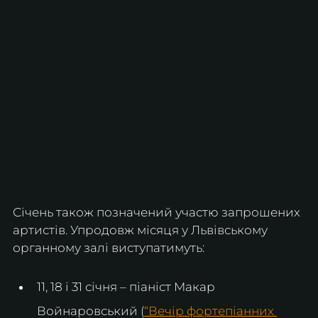
Січень також позначений участю запрошених 
артистів. Упродовж місяця у Львівському 
органному залі виступатимуть:
11, 18 і 31 січня – піаніст Макар 
Войнаровський (
“Вечір фортепіанних 