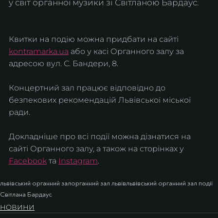
у світ органної музики зі Світланою Бардаус.
Квитки на подію можна придбати на сайті 
kontramarka.ua
 або у касі Органного залу за 
адресою вул. С. Бандери, 8.
Концертний зал працює відповідно до 
безпекових рекомендацій Львівської міської 
ради.
Докладніше про всі події можна дізнатися на 
сайті Органного залу, а також на сторінках у 
Facebook
 та 
Instagram
.
львівський органний зал
органний зал львів
львівський органний зал події
Світлана Бардаус
НОВИНИ