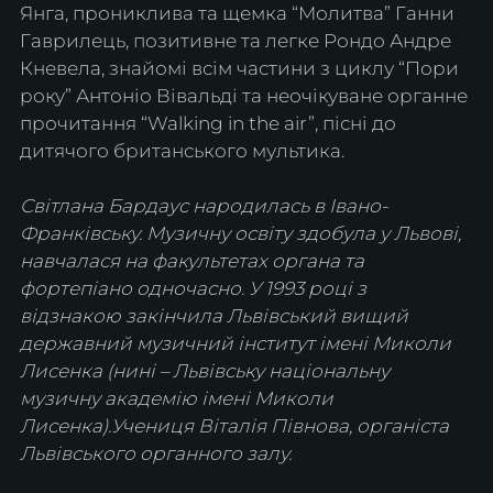
Янга, прониклива та щемка “Молитва” Ганни 
Гаврилець, позитивне та легке Рондо Андре 
Кневела, знайомі всім частини з циклу “Пори 
року” Антоніо Вівальді та неочікуване органне 
прочитання “Walking in the air”, пісні до 
дитячого британського мультика.
Світлана Бардаус народилась в Івано-
Франківську. Музичну освіту здобула у Львові, 
навчалася на факультетах органа та 
фортепіано одночасно. У 1993 році з 
відзнакою закінчила Львівський вищий 
державний музичний інститут імені Миколи 
Лисенка (нині – Львівську національну 
музичну академію імені Миколи 
Лисенка).Учениця Віталія Півнова, органіста 
Львівського органного залу.