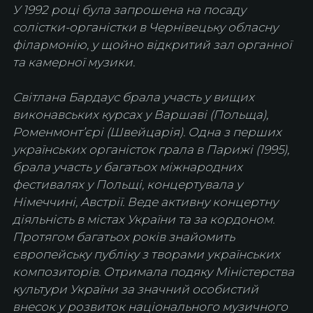
У 1992 році була запрошена на посаду 
солістки-органістки в Чернівецьку обласну 
філармонію, у щойно відкритий зал органної 
та камерної музики.
Світлана Бардаус брала участь у вищих 
виконавських курсах у Варшаві (Польща), 
Роменмонт’єрі (Швейцарія). Одна з перших 
українських органісток грала в Парижі (1995), 
брала участь у багатьох міжнародних 
фестивалях у Польщі, концертувала у 
Німеччині, Австрії. Веде активну концертну 
діяльність в містах України та за кордоном. 
Протягом багатьох років знайомить 
європейську публіку з творами українських 
композиторів. Отримала подяку Міністерства 
культури України за значний особистий 
внесок у розвиток національного музичного 