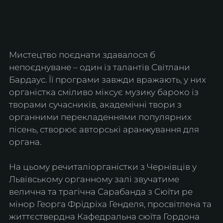
Мистецтво поєднати здавалося б 
непоєднуване – один із талантів Світлани 
Бардаус. Її програми завжди вражають, у них 
органістка сміливо міксує музику бароко із 
творами сучасників, академічні твори з 
органними перекладеннями популярних 
пісень, створює авторські аранжування для 
органа.
На цьому речиталіорганістки з Чернівців у 
Львівському органному залі звучатиме 
велична та трагічна Сарабанда з Сюїти ре 
мінор Георга Фрідріха Генделя, просвітлена та 
життєствердна Кафедральна сюїта Гордона 