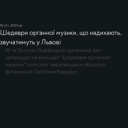
15 січ. 2024 р.
Шедеври органної музики, що надихають,
звучатимуть у Львові
18 та 19 січня Львівський органний зал 
запрошує на концерт “Шедеври органної 
музики” солістки Чернівецької обласної 
філармонії Світлани Бардаус.