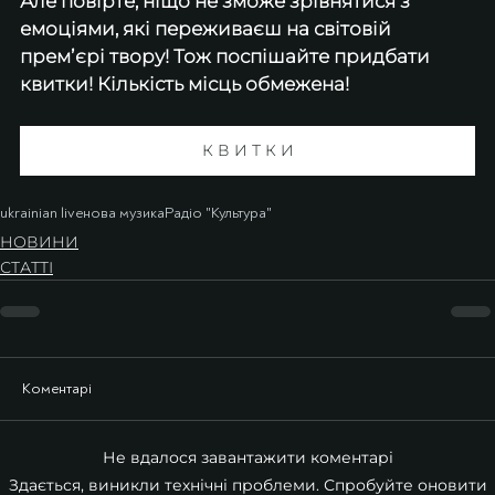
Але повірте, ніщо не зможе зрівнятися з 
емоціями, які переживаєш на світовій 
премʼєрі твору! Тож поспішайте придбати 
квитки! Кількість місць обмежена!
К В И Т К И
ukrainian live
нова музика
Радіо "Культура"
НОВИНИ
СТАТТІ
Коментарі
Не вдалося завантажити коментарі
Здається, виникли технічні проблеми. Спробуйте оновити