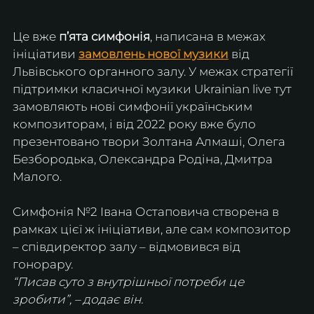
Це вже 
п’ята симфонія
, написана в межах 
ініціативи 
замовлень нової музики
 від 
Львівського органного залу. У межах стратегії 
підтримки класичної музики Ukrainian live тут 
замовляють нові симфонії українським 
композиторам, і від 2022 року вже було 
презентовано твори Золтана Алмаші, Олега 
Безбородька, Олександра Родіна, Дмитра 
Малого. 
Симфонія №2 Івана Остаповича створена в 
рамках цієї ж ініціативи, але сам композитор 
– співдиректор залу – відмовився від 
гонорару.
“Писав суто з внутрішньої потреби це 
зробити”, – додає він.