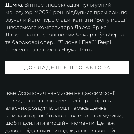
Демка.
 Він поет, перекладач, культурний 
менеджер. У 2024 році відбулися премʼєри, де 
звучали його переклади: кантати “Бог у масці” 
шведського композитора Ларса-Еріка 
Ларссона на основі поеми Ялмара Ґульберга 
та барокової опери “Дідона і Еней” Генрі 
Перселла за лібрето Наума Тейта.
Д О К Л А Д Н І Ш Е . П Р О . А В Т О Р А
Іван Остапович навмисне не дає симфонії 
назви, залишаючи слухачеві простір для 
власних роздумів. Вірші Тараса Демка 
композитор добирав до вже готової музики, 
щоб підсилити емоційні моменти. Це теж 
доволі рідкісний випадок, адже зазвичай 