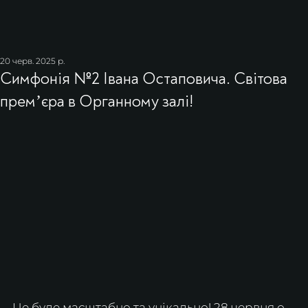
20 черв. 2025 р.
Симфонія №2 Івана Остаповича. Світова
премʼєра в Органному залі!
Це буде масштабно та унікально! 28 червня о 