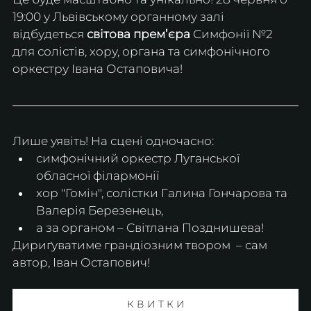
19:00 у Львівському органному залі 
відбудеться 
світова премʼєра
 Симфонії №2 
для солістів, хору, органа та симфонічного 
оркестру Івана Остаповича! 
Лише уявіть! На сцені одночасно:
симфонічний оркестр Луганської 
обласної філармонії  
хор "Гомін", солістки Галина Гончарова та 
Валерія Березенець, 
а за органом – Світлана Позднишева!  
Дириґуватиме грандіозним твором  – сам 
автор, Іван Остапович!
К В И Т К И