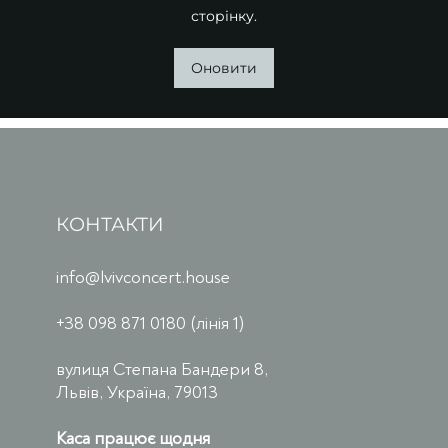
сторінку.
Оновити
КОНТАКТИ
info@lvivconcert.house
+38 098 871 0180 (лінія 1)
вулиця Степана Бандери 8,
Львів, Україна, 79013
Каса працює щодня