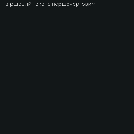
віршовий текст є першочерговим.