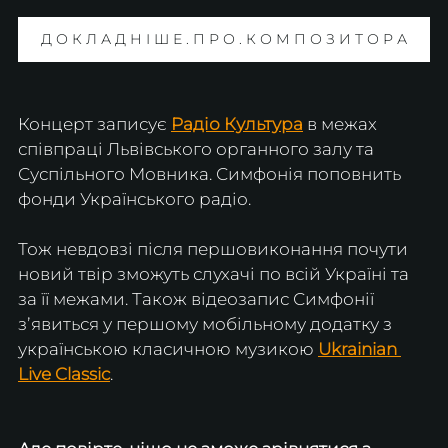
Д О К Л А Д Н І Ш Е . П Р О . К О М П О З И Т О Р А
Концерт записує 
Радіо Культура
в межах 
співпраці Львівського органного залу та 
Суспільного Мовника. Симфонія поповнить 
фонди Українського радіо.
Тож невдовзі після першовиконання почути 
новий твір зможуть слухачі по всій Україні та 
за її межами. Також відеозапис Симфонії 
зʼявиться у першому мобільному додатку з 
українською класичною музикою 
Ukrainian 
Live Classic
.