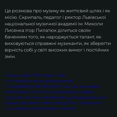
Це розмова про музику як життєвий шлях і як 
місію. Скрипаль, педагог і ректор Львівської 
національної музичної академії ім. Миколи 
Лисенка Ігор Пилатюк ділиться своїм 
баченням того, як народжується талант, як 
виховуються справжні музиканти, як зберегти 
вірність собі у світі високих вимог і постійних 
змін. 
<iframe width="560" height="400" 
src="https://www.youtube.com/watch?
v=sMXgRbNzEyM&t=137s" title="YouTube video player" 
frameborder="0" allow="accelerometer; autoplay; 
clipboard-write; encrypted-media; gyroscope; picture-in-
picture; web-share" referrerpolicy="strict-origin-when-
cross-origin" allowfullscreen></iframe>