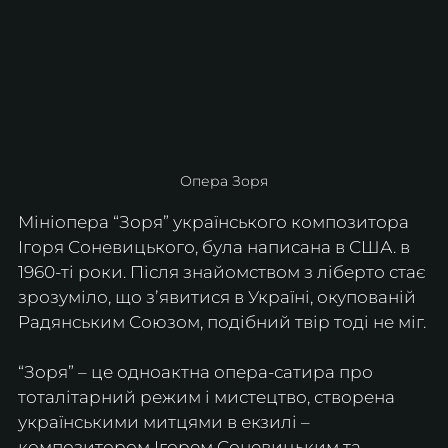
Опера Зоря
Мініопера “Зоря” українського композитора 
Ігоря Соневицького, була написана в США. в 
1960-ті роки. Після знайомством з ліберто стає 
зрозуміло, що зʼявитися в Україні, окупованій 
Радянським Союзом, подібний твір тоді не міг.
“Зоря” – це одноактна опера-сатира про 
тоталітарний режим і мистецтво, створена 
українськими митцями в екзилі – 
композитором Ігорем Соневицьким та 