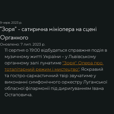
9 черв. 2023 р.
"Зоря" - сатирична мініопера на сцені
Органного
Оновлено:
7 лип. 2023 р.
11 серпня о 19:00 відбудеться справжня подія в 
музичному житті України – у Львівському 
органному залі лунатиме 
"Зоря". Опера про 
тоталітарний режим і мистецтво"
. Яскравий 
та гостро-саркастичний твір звучатиме у 
виконанні симфонічного оркестру Луганської 
обласної філармонії під дириґуванням Івана 
Остаповича.