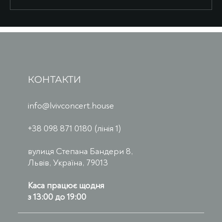
КОНТАКТИ
info@lvivconcert.house
+38 098 871 0180 (лінія 1)
вулиця Степана Бандери 8,
Львів, Україна, 79013
Каса працює щодня
з 13:00 до 19:00