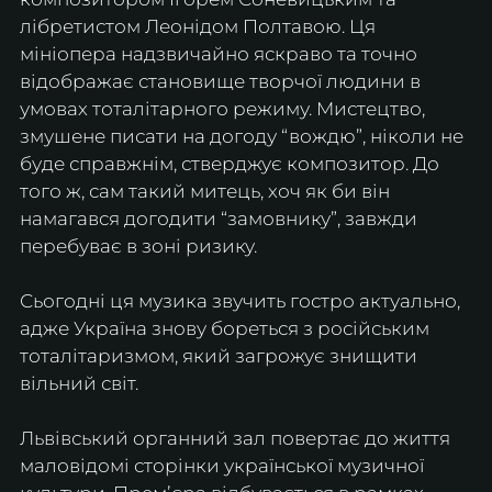
лібретистом Леонідом Полтавою. Ця 
мініопера надзвичайно яскраво та точно 
відображає становище творчої людини в 
умовах тоталітарного режиму. Мистецтво, 
змушене писати на догоду “вождю”, ніколи не 
буде справжнім, стверджує композитор. До 
того ж, сам такий митець, хоч як би він 
намагався догодити “замовнику”, завжди 
перебуває в зоні ризику.
Сьогодні ця музика звучить гостро актуально, 
адже Україна знову бореться з російським 
тоталітаризмом, який загрожує знищити 
вільний світ.
Львівський органний зал повертає до життя 
маловідомі сторінки української музичної 