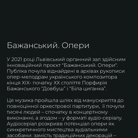
Бажанський. Опери
У 2021 році Львівський органний зал здійсним
інноваційний проєкт "Бажанський. Опери".
Публіка почула віднайдені в архівах рукописи
опер-мелодрам українського композитора
кінця ХІХ- початку ХХ століття Порфирія
Бажанського “Довбуш” і “Біла циганка”.
Ця музика пройшла шлях від манускрипта до
повноцінної оркестрової партитури, її почули
тисячі людей – спочатку в концертному
виконанні, а згодом – у форматі аудіо-серіалу.
Аудіосеріал розкривв потенціал опери як
синкретичного мистецтва аудіальними
засобами: замість традиційних декорацій –