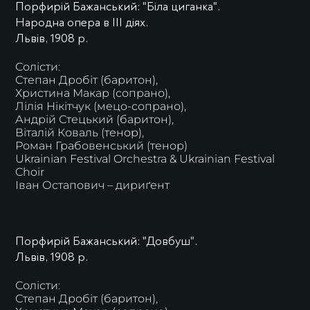
Порфирій Бажанський: "Біла циганка".
Народна опера в ІІІ діях.
Львів, 1908 р.
Солісти:
Степан Дробіт (баритон),
Христина Макар (сопрано),
Лілія Нікітчук (мецо-сопрано),
Андрій Стецький (баритон),
Віталій Коваль (тенор),
Роман Грабовенський (тенор)
Ukrainian Festival Orchestra & Ukrainian Festival
Choir
Іван Остапович – дириґент
Порфирій Бажанський: "Довбуш".
Львів, 1908 р.
Солісти:
Степан Дробіт (баритон),