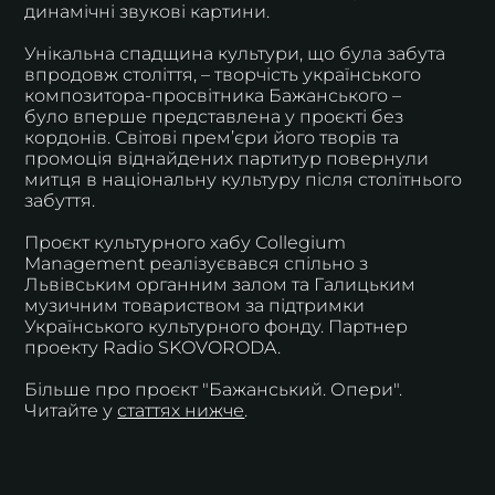
динамічні звукові картини.
Унікальна спадщина культури, що була забута
впродовж століття, – творчість українського
композитора-просвітника Бажанського –
було вперше представлена у проєкті без
кордонів. Світові прем’єри його творів та
промоція віднайдених партитур повернули
митця в національну культуру після столітнього
забуття.
Проєкт культурного хабу Collegium
Management реалізуєвався спільно з
Львівським органним залом та Галицьким
музичним товариством за підтримки
Українського культурного фонду. Партнер
проекту Radio SKOVORODA.
Більше про проєкт "Бажанський. Опери".
Читайте у
статтях нижче
.