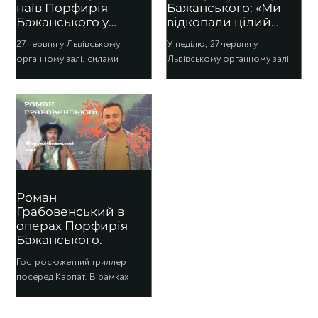
наїв Порфирія
Бажанського: «Ми
Бажанського у
відкопали цілий
Львівському
скарб!»
27 червня у Львівському
У неділю, 27 червня у
органному залі
органному залі, силами
Львівському органному залі
Ukrainian Festival Orchestra під
відбудеться світова прем’єра
орудою Івана Остаповича та
опер Порфирія Бажанського
за підтримки УКФ,
«Довбуш» і «Біла циганка»
відбудеться...
Фото...
Роман
Грабовенський в
операх Порфирія
Бажанського.
Гостросюжетний триллер
посеред Карпат. В рамках
нашої стратегії з промоції
української класики ми