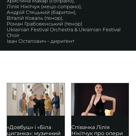
Христина Макар (сопрано),
Лілія Нікітчук (мецо-сопрано),
Андрій Стецький (баритон),
Віталій Коваль (тенор),
Роман Грабовенський (тенор)
Ukrainian Festival Orchestra & Ukrainian Festival
Choir
Іван Остапович – дириґент
ПУБЛІКАЦІЇ
«Довбуш» і «Біла
Співачка Лілія
циганка»: музичний
Нікітчук про опери